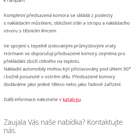
k rampám.
Kompletní předsazená komora se skládá z podesty
s nakládacím můstkem, obložení stěn a stropu a nakládacího
otvoru s těsnicím límcem.
Ve spojení s tepelně izolovanými průmyslovými vraty
Hörmann se doporučují předsazené komory zejména pro
překládání zboží citlivého na teplotu.
Nákladní automobily mohou být přistavovány pod úhlem 90°
i bočně posunuté v ostrém úhlu. Předsazené komory
dodáváme jako jediné těleso nebo jako řadové zařízení.
Další informace naleznete v
katalogu
.
Zaujala Vás naše nabídka? Kontaktujte
nás.