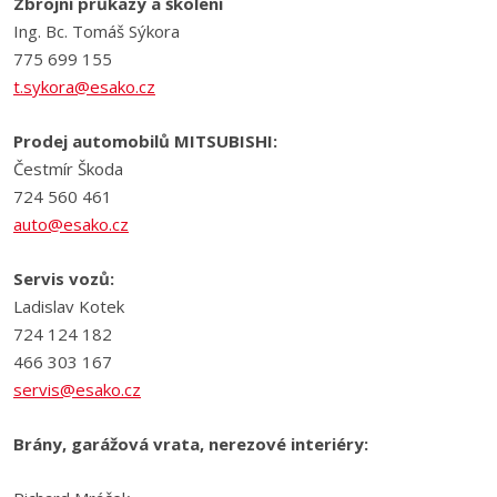
Zbrojní průkazy a školení
Ing. Bc. Tomáš Sýkora
775 699 155
t.sykora@esako.cz
Prodej automobilů MITSUBISHI:
Čestmír Škoda
724 560 461
auto@esako.cz
Servis vozů:
Ladislav Kotek
724 124 182
466 303 167
servis@esako.cz
Brány, garážová vrata, nerezové interiéry: