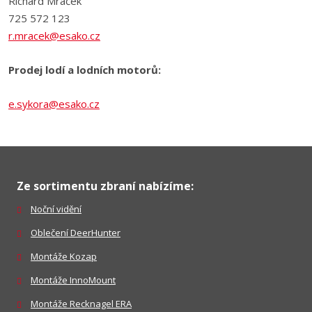
Richard Mráček
725 572 123
r.mracek@esako.cz
Prodej lodí a lodních motorů:
e.sykora@esako.cz
Ze sortimentu zbraní nabízíme:
Noční vidění
Oblečení DeerHunter
Montáže Kozap
Montáže InnoMount
Montáže Recknagel ERA