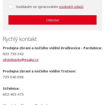
Souhlasím se zpracováním
osobních údajů
.
Souhlasím
se
zpracováním
Odeslat
osobních
údajů
.
Formulář
se
Rychlý kontakt
nepodařilo
Prodejna zbraní a nočního vidění Dražkovice - Pardubice:
odeslat.
603 736 342
objednavky@esako.cz
Prodejna zbraní a nočního vidění Trutnov:
739 046 696
Střelnice:
602 465 475