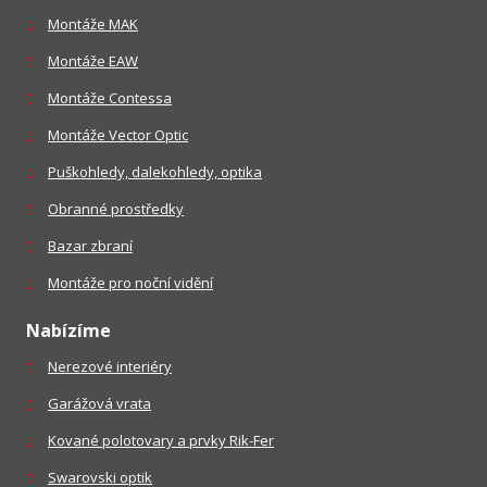
Montáže MAK
Montáže EAW
Montáže Contessa
Montáže Vector Optic
Puškohledy, dalekohledy, optika
Obranné prostředky
Bazar zbraní
Montáže pro noční vidění
Nabízíme
Nerezové interiéry
Garážová vrata
Kované polotovary a prvky Rik-Fer
Swarovski optik