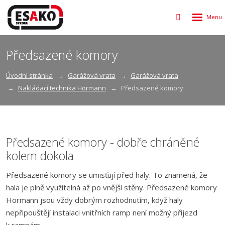
Rozbalen
Vyhledávání
menu
Předsazené komory
Úvodní stránka
Garážová vrata
Garážová vrata
Nakládací technika Hörmann
Předsazené komory
Předsazené komory - dobře chráněné
kolem dokola
Předsazené komory se umisťují před haly. To znamená, že
hala je plně využitelná až po vnější stěny. Předsazené komory
Hörmann jsou vždy dobrým rozhodnutím, když haly
nepřipouštějí instalaci vnitřních ramp není možný příjezd