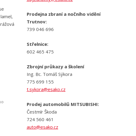
se
Prodejna zbraní a nočního vidění
 lamel,
Trutnov:
arážová
739 046 696
Střelnice:
602 465 475
Zbrojní průkazy a školení
Ing. Bc. Tomáš Sýkora
775 699 155
t.sykora@esako.cz
ko
Prodej automobilů MITSUBISHI:
Čestmír Škoda
724 560 461
auto@esako.cz