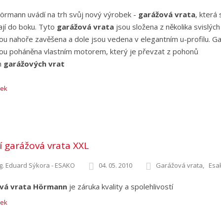
örmann uvádí na trh svůj nový výrobek -
garážová vrata
, která 
jí do boku. Tyto
garážová vrata
jsou složena z několika svislých
sou nahoře zavěšena a dole jsou vedena v elegantním u-profilu. G
sou poháněna vlastním motorem, který je převzat z pohonů
h
garážových vrat
nek
í garážová vrata XXL
g. Eduard Sýkora - ESAKO
04. 05. 2010
Garážová vrata
Esa
vá vrata Hörmann
je záruka kvality a spolehlivostí
nek