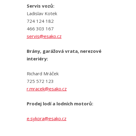
Servis vozů:
Ladislav Kotek
724 124 182
466 303 167
servis@esako.cz
Brány, garážová vrata, nerezové
interiéry:
Richard Mráček
725 572 123
r.mracek@esako.cz
Prodej lodí a lodních motorů:
e.sykora@esako.cz