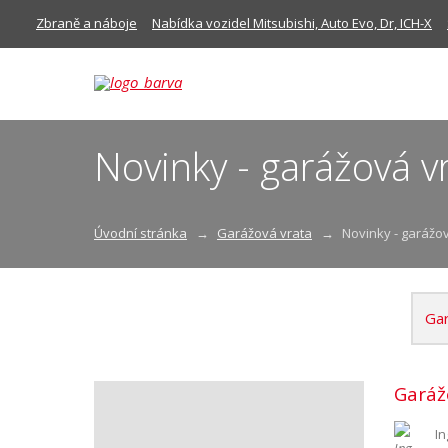
Zbraně a náboje
Nabídka vozidel Mitsubishi, Auto Evo, Dr, ICH-X
Novinky - garážová v
Úvodní stránka
Garážová vrata
Novinky - garážo
Gar
Garáž
In