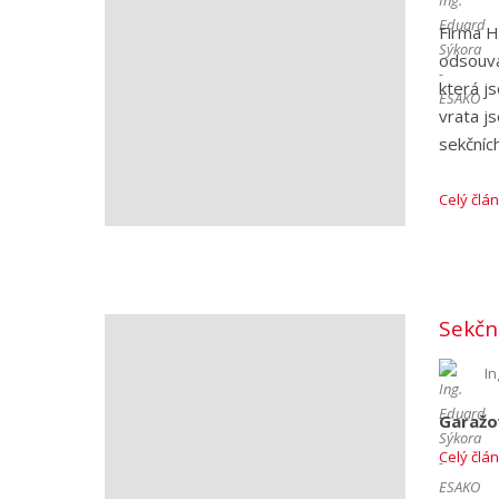
Firma H
odsouva
která j
vrata j
sekčníc
Celý člá
Sekčn
In
Garažo
Celý člá