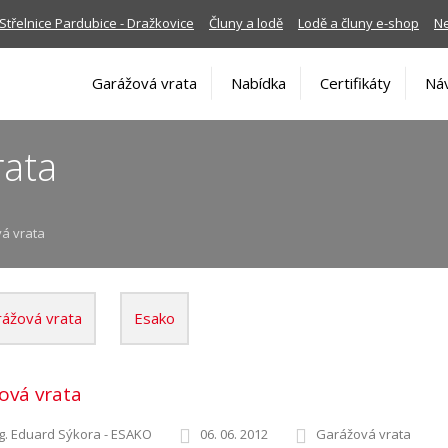
Střelnice Pardubice - Dražkovice
Čluny a lodě
Lodě a čluny e-shop
Ne
Garážová vrata
Nabídka
Certifikáty
Ná
rata
vá vrata
ážová vrata
Esako
ová vrata
g. Eduard Sýkora - ESAKO
06. 06. 2012
Garážová vrata