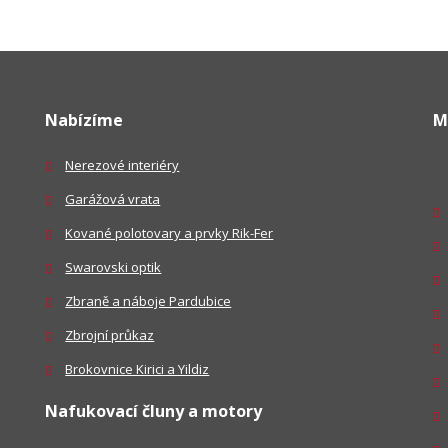
Nabízíme
M
Nerezové interiéry
Garážová vrata
Kované polotovary a prvky Rik-Fer
Swarovski optik
Zbraně a náboje Pardubice
Zbrojní průkaz
Brokovnice Kirici a Yildiz
Nafukovací čluny a motory