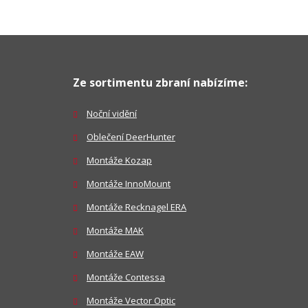
Ze sortimentu zbraní nabízíme:
Noční vidění
Oblečení DeerHunter
Montáže Kozap
Montáže InnoMount
Montáže Recknagel ERA
Montáže MAK
Montáže EAW
Montáže Contessa
Montáže Vector Optic