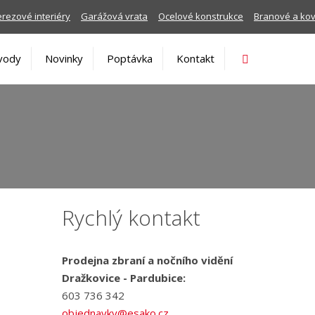
rezové interiéry
Garážová vrata
Ocelové konstrukce
Branové a ko
Vyhledávání
vody
Novinky
Poptávka
Kontakt
Rychlý kontakt
Prodejna zbraní a nočního vidění
Dražkovice - Pardubice:
603 736 342
objednavky@esako.cz