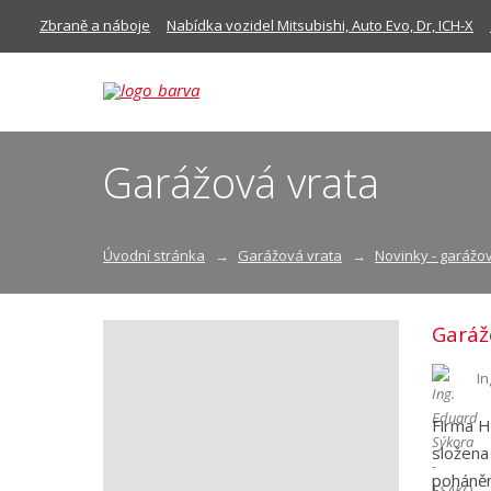
Zbraně a náboje
Nabídka vozidel Mitsubishi, Auto Evo, Dr, ICH-X
Garážová vrata
Úvodní stránka
Garážová vrata
Novinky - garážo
Garáž
In
Firma H
složena
poháněn