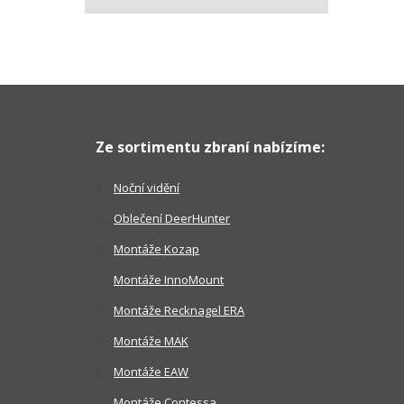
Ze sortimentu zbraní nabízíme:
Noční vidění
Oblečení DeerHunter
Montáže Kozap
Montáže InnoMount
Montáže Recknagel ERA
Montáže MAK
Montáže EAW
Montáže Contessa