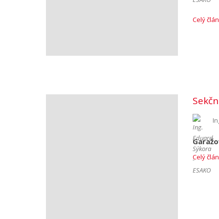
Celý člá
Sekčn
In
Garažo
Celý člá