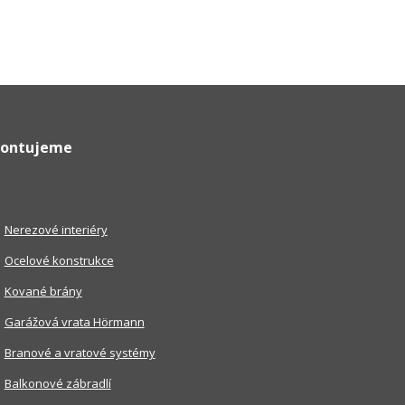
ontujeme
Nerezové interiéry
Ocelové konstrukce
Kované brány
Garážová vrata Hörmann
Branové a vratové systémy
Balkonové zábradlí