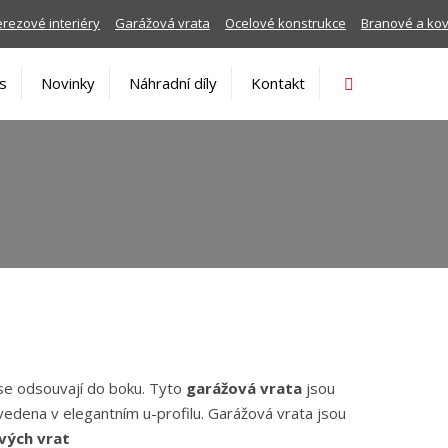
rezové interiéry
Garážová vrata
Ocelové konstrukce
Branové a ko
Vyhledávání
s
Novinky
Náhradní díly
Kontakt
 se odsouvají do boku. Tyto
garážová vrata
jsou
 vedena v elegantním u-profilu. Garážová vrata jsou
vých vrat