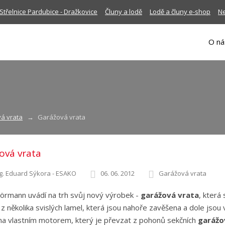
Střelnice Pardubice - Dražkovice
Čluny a lodě
Lodě a čluny e-shop
Ne
O ná
vá vrata
Garážová vrata
ová vrata
g. Eduard Sýkora - ESAKO
06. 06. 2012
Garážová vrata
örmann uvádí na trh svůj nový výrobek -
garážová vrata
, která
 z několika svislých lamel, která jsou nahoře zavěšena a dole jsou
a vlastním motorem, který je převzat z pohonů sekčních
garážo