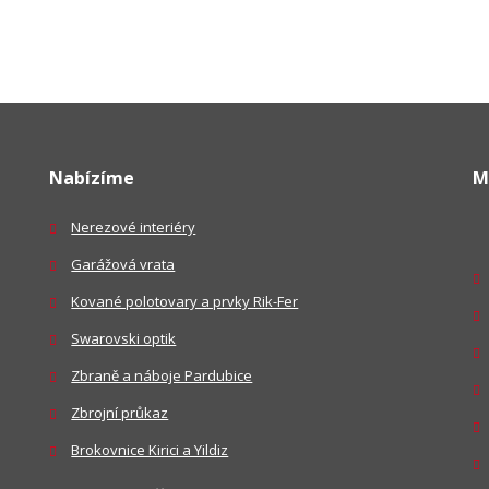
Nabízíme
M
Nerezové interiéry
Garážová vrata
Kované polotovary a prvky Rik-Fer
Swarovski optik
Zbraně a náboje Pardubice
Zbrojní průkaz
Brokovnice Kirici a Yildiz