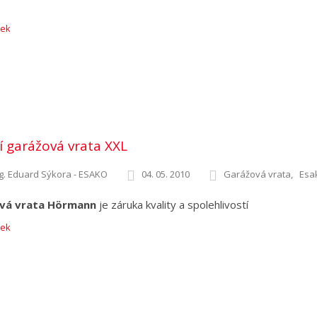
nek
í garážová vrata XXL
g. Eduard Sýkora - ESAKO
04. 05. 2010
Garážová vrata
Esa
vá vrata Hörmann
je záruka kvality a spolehlivostí
nek