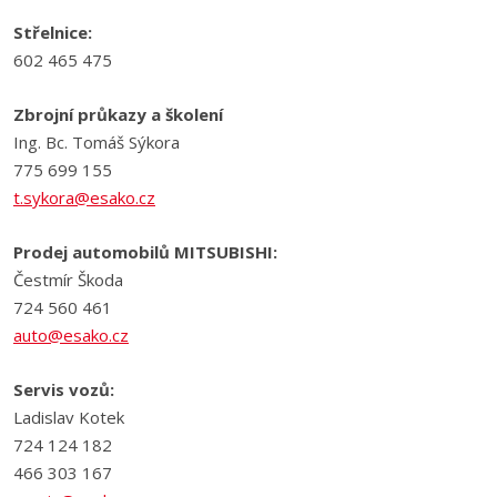
Střelnice:
602 465 475
Zbrojní průkazy a školení
Ing. Bc. Tomáš Sýkora
775 699 155
t.sykora@esako.cz
Prodej automobilů MITSUBISHI:
Čestmír Škoda
724 560 461
auto@esako.cz
Servis vozů:
Ladislav Kotek
724 124 182
466 303 167