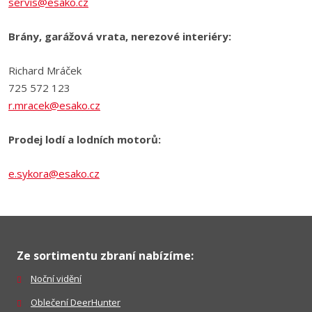
servis@esako.cz
Brány, garážová vrata, nerezové interiéry:
Richard Mráček
725 572 123
r.mracek@esako.cz
Prodej lodí a lodních motorů:
e.sykora@esako.cz
Ze sortimentu zbraní nabízíme:
Noční vidění
Oblečení DeerHunter