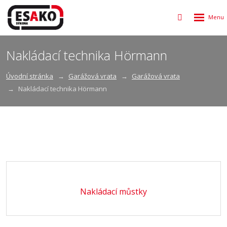
Rozbalen
Vyhledávání
menu
Nakládací technika Hörmann
Úvodní stránka
Garážová vrata
Garážová vrata
Nakládací technika Hörmann
Nakládací můstky