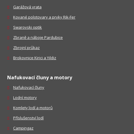
Garážová vrata
Kované polotovary a prvky Rik-Fer
Swarovski optik
Zbraně a náboje Pardubice
Zbrojní průkaz
Brokovnice Kirici a Yildiz
Nafukovací čluny a motory
Nafukovací čluny
Lodní motory
Komlety lodí a motorů
Příslušenství lodí
Campingaz