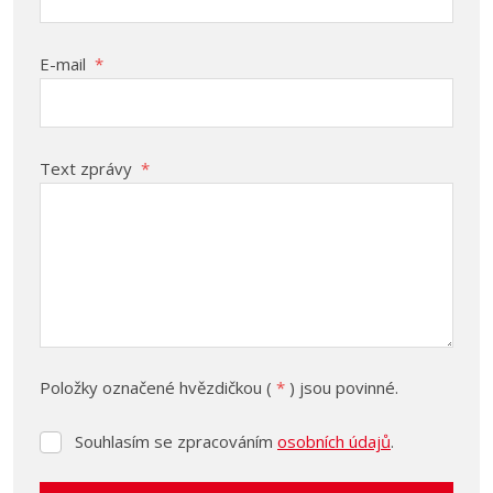
E-mail
*
Text zprávy
*
Položky označené hvězdičkou (
*
) jsou povinné.
Souhlasím se zpracováním
osobních údajů
.
Souhlasím
se
zpracováním