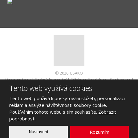
© 2026, ESAKO
Mapa stránek
|
Podmínky použití
|
Střelnice Pardubice - Dražkovice
|
Tento web využívá cookies
Informace pro spotřebitele
VYROBILA
Tento web používá k poskytování služeb, personalizaci
reklam a analýze návštěvnosti soubory cookie.
Používáním tohoto webu s tím souhlasíte.
Zobrazit
podrobnosti
Tento web je chráněn pomocí Google ReCAPTCHA a platí pro něj
zásady ochrany osobních údajů
a
smluvní podmínky
Nastavení
Rozumím
společnosti Google.