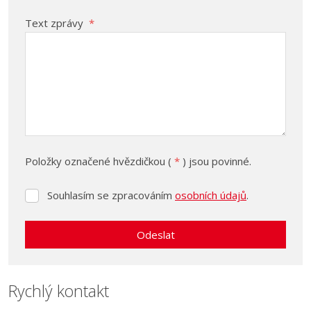
Text zprávy
*
Položky označené hvězdičkou (
*
) jsou povinné.
Souhlasím se zpracováním
osobních údajů
.
Souhlasím
se
zpracováním
Odeslat
osobních
údajů
.
Formulář
se
Rychlý kontakt
nepodařilo