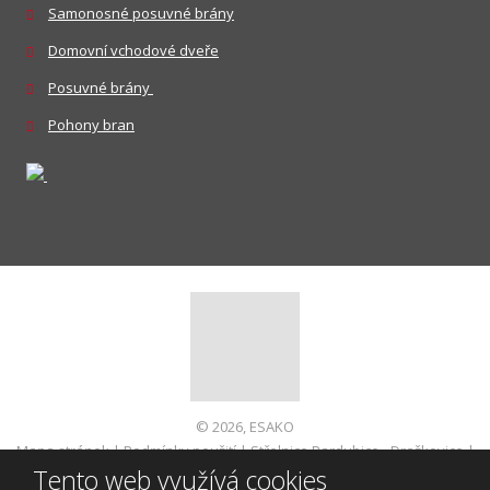
Samonosné posuvné brány
Domovní vchodové dveře
Posuvné brány
Pohony bran
© 2026, ESAKO
Mapa stránek
|
Podmínky použití
|
Střelnice Pardubice - Dražkovice
|
Tento web využívá cookies
Informace pro spotřebitele