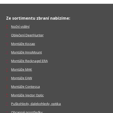
Ze sortimentu zbraní nabízíme:
Noční vidění
Oblečení DeerHunter
Montáže Kozap
Montáže InnoMount
Montáže Recknagel ERA
Montáže MAK
Montáže EAW
Montáže Contessa
Montáže Vector Optic
Puškohledy, dalekohledy, optika
Obranné prostředky