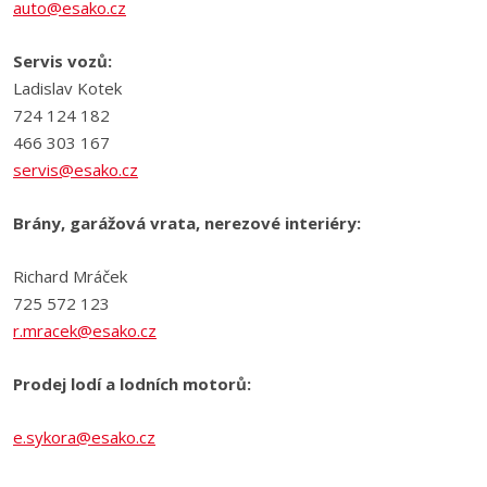
auto@esako.cz
Servis vozů:
Ladislav Kotek
724 124 182
466 303 167
servis@esako.cz
Brány, garážová vrata, nerezové interiéry:
Richard Mráček
725 572 123
r.mracek@esako.cz
Prodej lodí a lodních motorů:
e.sykora@esako.cz