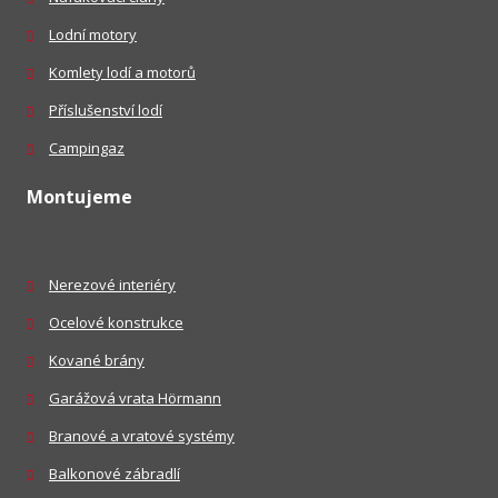
Lodní motory
Komlety lodí a motorů
Příslušenství lodí
Campingaz
Montujeme
Nerezové interiéry
Ocelové konstrukce
Kované brány
Garážová vrata Hörmann
Branové a vratové systémy
Balkonové zábradlí