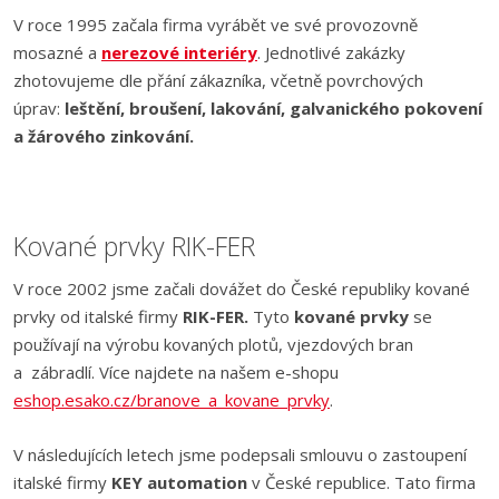
V roce 1995 začala firma vyrábět ve své provozovně
mosazné a
nerezové interiéry
. Jednotlivé zakázky
zhotovujeme dle přání zákazníka, včetně povrchových
úprav:
leštění, broušení, lakování, galvanického pokovení
a žárového zinkování.
Kované prvky RIK-FER
V roce 2002 jsme začali dovážet do České republiky kované
prvky od italské firmy
RIK-FER.
Tyto
kované prvky
se
používají na výrobu kovaných plotů, vjezdových bran
a zábradlí. Více najdete na našem e-shopu
eshop.esako.cz/branove_a_kovane_prvky
.
V následujících letech jsme podepsali smlouvu o zastoupení
italské firmy
KEY automation
v České republice. Tato firma