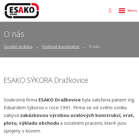
Rozbalen
Vyhledávání
menu
O nás
Úvodní stránka
Ocelové konstrukce
O nás
ESAKO SÝKORA Dražkovice
Soukromá firma
ESAKO Dražkovice
byla založena panem Ing.
Eduardem Sýkorou v roce 1991. Firma se od svého vzniku
zabývá
zakázkovou výrobou ocelových konstrukcí, vrat,
plotu, výkladu obchodu
a ostatními pracemi, které jsou
spojeny s kovem.