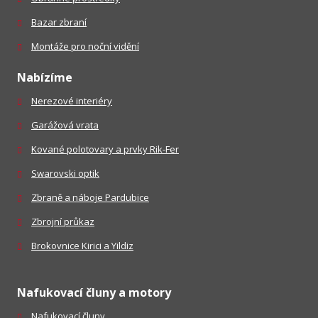
Bazar zbraní
Montáže pro noční vidění
Nabízíme
Nerezové interiéry
Garážová vrata
Kované polotovary a prvky Rik-Fer
Swarovski optik
Zbraně a náboje Pardubice
Zbrojní průkaz
Brokovnice Kirici a Yildiz
Nafukovací čluny a motory
Nafukovací čluny