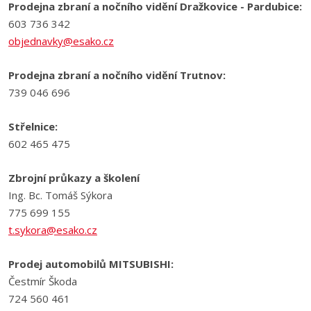
Prodejna zbraní a nočního vidění Dražkovice - Pardubice:
odeslat.
603 736 342
objednavky@esako.cz
Prodejna zbraní a nočního vidění Trutnov:
739 046 696
Střelnice:
602 465 475
Zbrojní průkazy a školení
Ing. Bc. Tomáš Sýkora
775 699 155
t.sykora@esako.cz
Prodej automobilů MITSUBISHI:
Čestmír Škoda
724 560 461