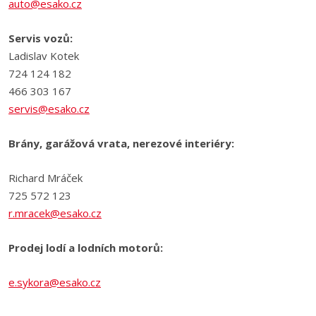
auto@esako.cz
Servis vozů:
Ladislav Kotek
724 124 182
466 303 167
servis@esako.cz
Brány, garážová vrata, nerezové interiéry:
Richard Mráček
725 572 123
r.mracek@esako.cz
Prodej lodí a lodních motorů:
e.sykora@esako.cz