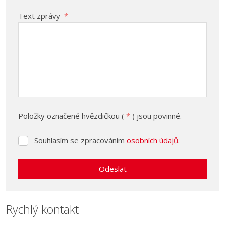
Text zprávy
*
Položky označené hvězdičkou (
*
) jsou povinné.
Souhlasím se zpracováním
osobních údajů
.
Souhlasím
se
zpracováním
Odeslat
osobních
údajů
.
Formulář
se
Rychlý kontakt
nepodařilo