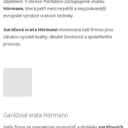
objektech. V okrese Pardubice zastupujeme značku
Hörmann
, která patří mezi největší a nejuznávanější
evropské výrobce vratové techniky.
Garážová vrata Hörmann
montovaná naší firmou jsou
zárukou vysoké kvality, dlouhé životnosti a spolehlivého
provozu.
Garážová vrata Hörmann
Naše firma se specializuje na montáž a dodávku
garážových