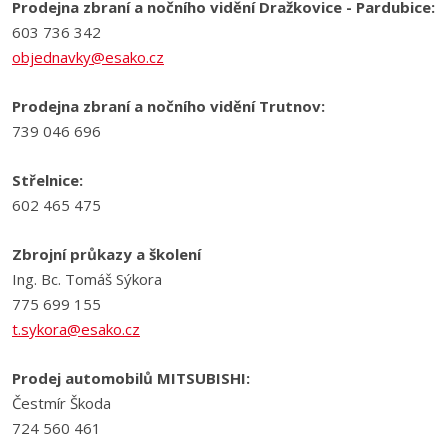
Prodejna zbraní a nočního vidění Dražkovice - Pardubice:
odeslat.
603 736 342
objednavky@esako.cz
Prodejna zbraní a nočního vidění Trutnov:
739 046 696
Střelnice:
602 465 475
Zbrojní průkazy a školení
Ing. Bc. Tomáš Sýkora
775 699 155
t.sykora@esako.cz
Prodej automobilů MITSUBISHI:
Čestmír Škoda
724 560 461