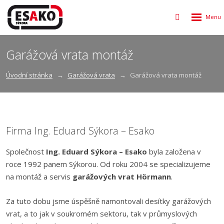
Rozbalen
Vyhledávání
menu
Garážová vrata montáž
Úvodní stránka
Garážová vrata
Garážová vrata montáž
Firma Ing. Eduard Sýkora – Esako
Společnost
Ing. Eduard Sýkora – Esako
byla založena v
roce 1992 panem Sýkorou. Od roku 2004 se specializujeme
na montáž a servis
garážových vrat Hörmann
.
Za tuto dobu jsme úspěšně namontovali desítky garážových
vrat, a to jak v soukromém sektoru, tak v průmyslových