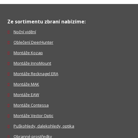
Ze sortimentu zbraní nabízíme:
Noční vidění
Oblečení DeerHunter
Montáže Kozap
Montáže InnoMount
Montáže Recknagel ERA
Montáže MAK
Montáže EAW
Montáže Contessa
Montáže Vector Optic
Puškohledy, dalekohledy, optika
Obranné prostředky