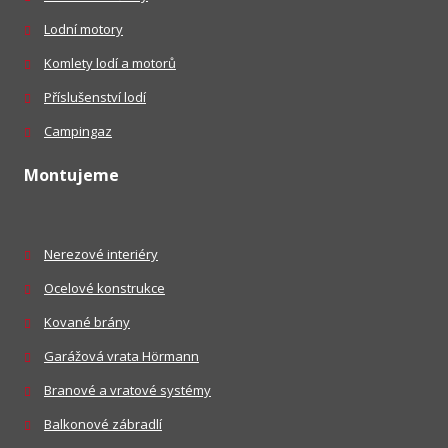
Lodní motory
Komlety lodí a motorů
Příslušenství lodí
Campingaz
Montujeme
Nerezové interiéry
Ocelové konstrukce
Kované brány
Garážová vrata Hörmann
Branové a vratové systémy
Balkonové zábradlí