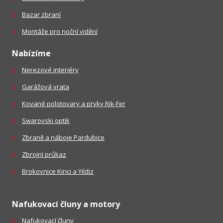
Bazar zbraní
Montáže pro noční vidění
Nabízíme
Nerezové interiéry
Garážová vrata
Kované polotovary a prvky Rik-Fer
Swarovski optik
Zbraně a náboje Pardubice
Zbrojní průkaz
Brokovnice Kirici a Yildiz
Nafukovací čluny a motory
Nafukovací čluny