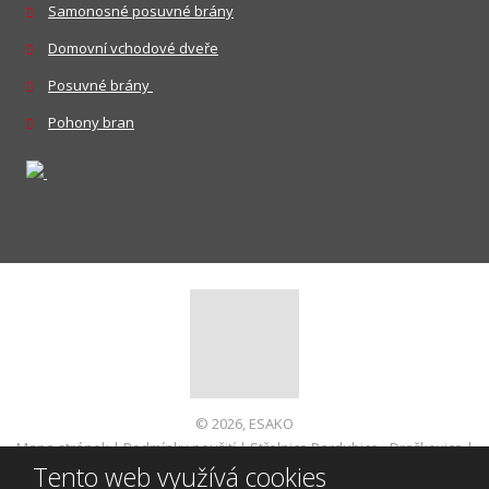
Samonosné posuvné brány
Domovní vchodové dveře
Posuvné brány
Pohony bran
© 2026, ESAKO
Mapa stránek
|
Podmínky použití
|
Střelnice Pardubice - Dražkovice
|
Tento web využívá cookies
Informace pro spotřebitele