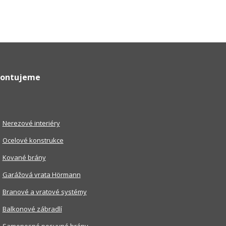
ontujeme
Nerezové interiéry
Ocelové konstrukce
Kované brány
Garážová vrata Hörmann
Branové a vratové systémy
Balkonové zábradlí
Samonosné posuvné brány