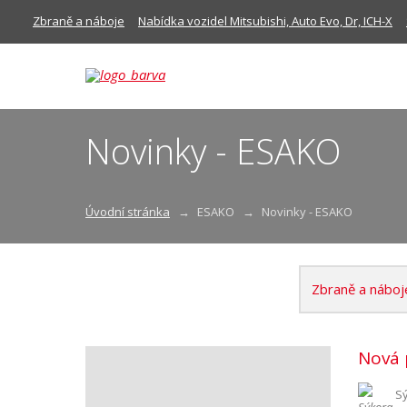
Zbraně a náboje
Nabídka vozidel Mitsubishi, Auto Evo, Dr, ICH-X
Novinky - ESAKO
Úvodní stránka
ESAKO
Novinky - ESAKO
Zbraně a náboj
Nová 
S