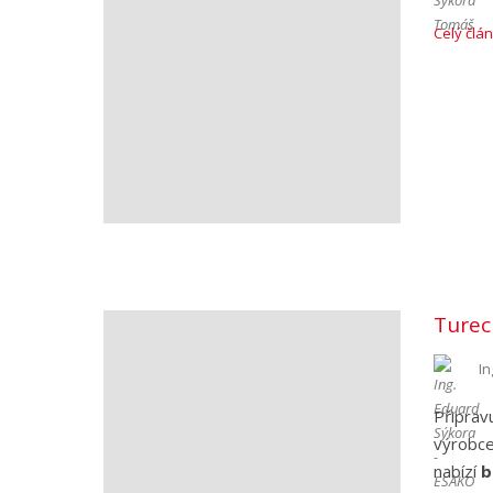
Celý člá
Turec
In
Připrav
výrobc
nabízí
b