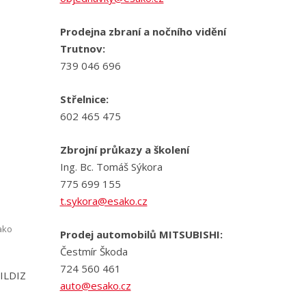
Prodejna zbraní a nočního vidění
Trutnov:
739 046 696
Střelnice:
602 465 475
Zbrojní průkazy a školení
Ing. Bc. Tomáš Sýkora
775 699 155
t.sykora@esako.cz
ako
Prodej automobilů MITSUBISHI:
Čestmír Škoda
724 560 461
YILDIZ
auto@esako.cz