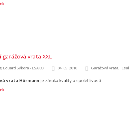
nek
í garážová vrata XXL
g. Eduard Sýkora - ESAKO
04. 05. 2010
Garážová vrata
Esa
vá vrata Hörmann
je záruka kvality a spolehlivostí
nek