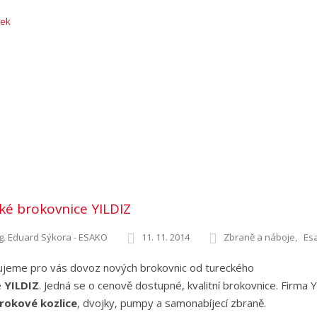
nek
ké brokovnice YILDIZ
g. Eduard Sýkora - ESAKO
11. 11. 2014
Zbraně a náboje
Es
ujeme pro vás dovoz nových brokovnic od tureckého
e
YILDIZ
. Jedná se o cenově dostupné, kvalitní brokovnice. Firma 
rokové kozlice
, dvojky, pumpy a samonabíjecí zbraně.