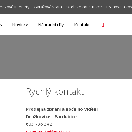
rezové interiéry
Garážová vrata
Ocelové konstrukce
Branové a ko
Vyhledávání
s
Novinky
Náhradní díly
Kontakt
Rychlý kontakt
Prodejna zbraní a nočního vidění
Dražkovice - Pardubice:
603 736 342
objednavky@esako.cz