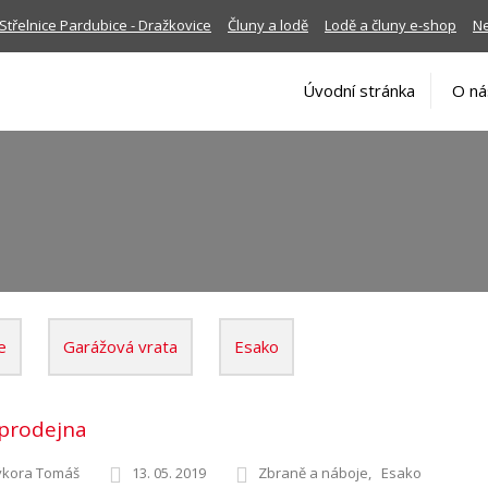
Střelnice Pardubice - Dražkovice
Čluny a lodě
Lodě a čluny e-shop
Ne
Úvodní stránka
O ná
e
Garážová vrata
Esako
prodejna
ýkora Tomáš
13. 05. 2019
Zbraně a náboje
Esako