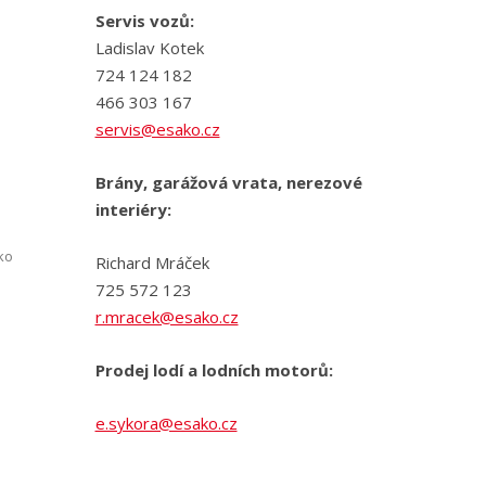
Servis vozů:
Ladislav Kotek
724 124 182
466 303 167
servis@esako.cz
Brány, garážová vrata, nerezové
interiéry:
ko
Richard Mráček
725 572 123
r.mracek@esako.cz
Prodej lodí a lodních motorů:
e.sykora@esako.cz