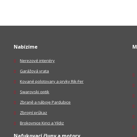
Nabízíme
M
Nerezové interiéry
Garážová vrata
Kované polotovary a prvky Rik-Fer
Swarovski optik
Zbraně a náboje Pardubice
Zbrojní průkaz
Brokovnice Kirici a Yildiz
Nafukovací čluny a motory