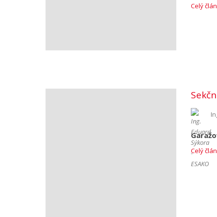
Celý člá
Sekčn
In
Garažo
Celý člá