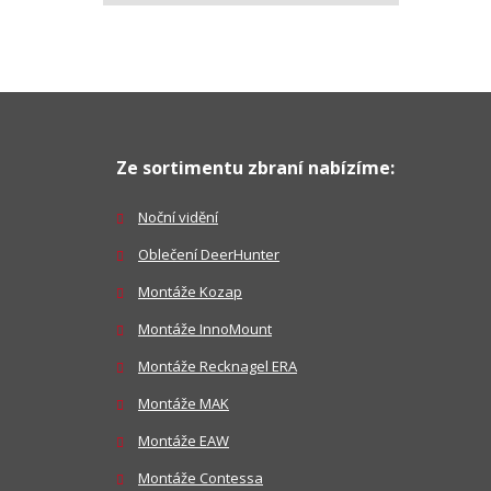
Ze sortimentu zbraní nabízíme:
Noční vidění
Oblečení DeerHunter
Montáže Kozap
Montáže InnoMount
Montáže Recknagel ERA
Montáže MAK
Montáže EAW
Montáže Contessa