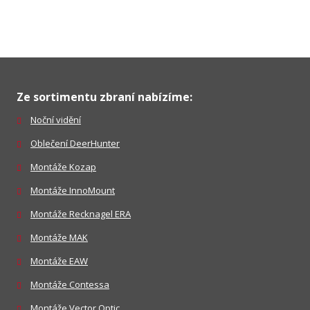
Ze sortimentu zbraní nabízíme:
Noční vidění
Oblečení DeerHunter
Montáže Kozap
Montáže InnoMount
Montáže Recknagel ERA
Montáže MAK
Montáže EAW
Montáže Contessa
Montáže Vector Optic