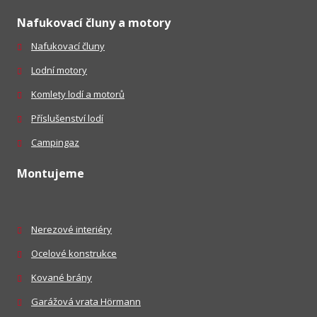
Nafukovací čluny a motory
Nafukovací čluny
Lodní motory
Komlety lodí a motorů
Příslušenství lodí
Campingaz
Montujeme
Nerezové interiéry
Ocelové konstrukce
Kované brány
Garážová vrata Hörmann