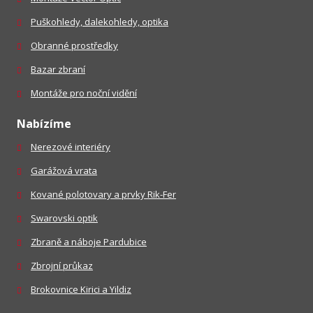
Puškohledy, dalekohledy, optika
Obranné prostředky
Bazar zbraní
Montáže pro noční vidění
Nabízíme
Nerezové interiéry
Garážová vrata
Kované polotovary a prvky Rik-Fer
Swarovski optik
Zbraně a náboje Pardubice
Zbrojní průkaz
Brokovnice Kirici a Yildiz