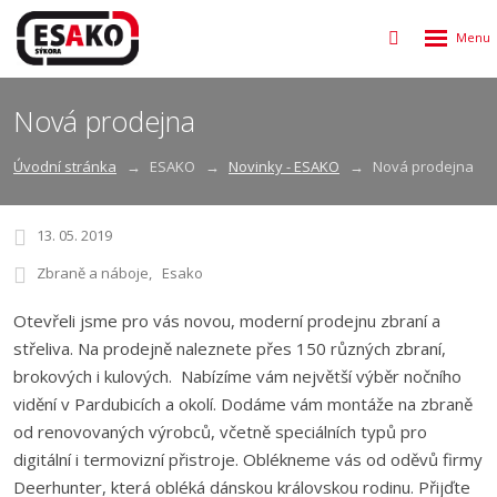
Rozbalen
Vyhledávání
menu
Nová prodejna
Úvodní stránka
ESAKO
Novinky - ESAKO
Nová prodejna
13. 05. 2019
Zbraně a náboje
Esako
Otevřeli jsme pro vás novou, moderní prodejnu zbraní a
střeliva. Na prodejně naleznete přes 150 různých zbraní,
brokových i kulových. Nabízíme vám největší výběr nočního
vidění v Pardubicích a okolí. Dodáme vám montáže na zbraně
od renovovaných výrobců, včetně speciálních typů pro
digitální i termovizní přistroje. Oblékneme vás od oděvů firmy
Deerhunter, která obléká dánskou královskou rodinu. Přijďte