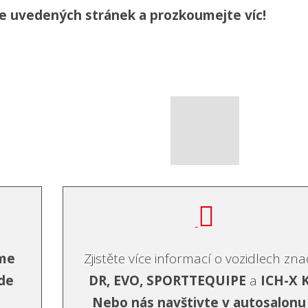
že uvedených stránek a prozkoumejte víc!
áme
Zjistěte více informací o vozidlech zn
de
DR, EVO, SPORTTEQUIPE
a
ICH-X K
Nebo nás navštivte v autosalonu