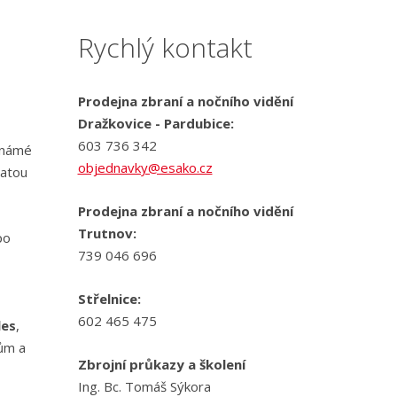
Rychlý kontakt
Prodejna zbraní a nočního vidění
Dražkovice - Pardubice:
603 736 342
známé
objednavky@esako.cz
hatou
Prodejna zbraní a nočního vidění
Trutnov:
po
739 046 696
Střelnice:
602 465 475
les
,
kům a
Zbrojní průkazy a školení
Ing. Bc. Tomáš Sýkora