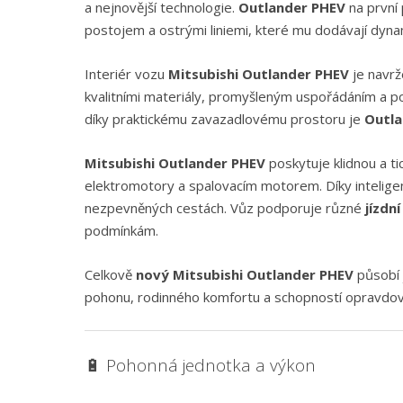
a nejnovější technologie.
Outlander PHEV
na první
postojem a ostrými liniemi, které mu dodávají dyn
Interiér vozu
Mitsubishi Outlander PHEV
je navrž
kvalitními materiály, promyšleným uspořádáním a p
díky praktickému zavazadlovému prostoru je
Outla
Mitsubishi Outlander PHEV
poskytuje klidnou a ti
elektromotory a spalovacím motorem. Díky intelig
nezpevněných cestách. Vůz podporuje různé
jízdn
podmínkám.
Celkově
nový Mitsubishi Outlander PHEV
působí 
pohonu, rodinného komfortu a schopností opravdov
🔋 Pohonná jednotka a výkon