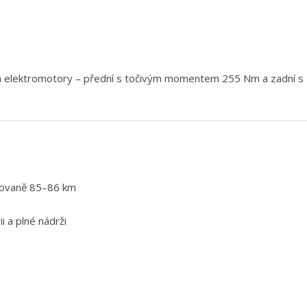
ěma elektromotory – přední s točivým momentem 255 Nm a zadní 
novaně 85–86 km
ii a plné nádrži