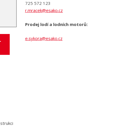
725 572 123
r.mracek@esako.cz
Prodej lodí a lodních motorů:
e.sykora@esako.cz
-
strukci