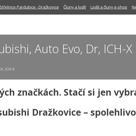
Střelnice Pardubice - Dražkovice
Čluny a lodě
Lodě a čluny e-shop
Ne
bishi, Auto Evo, Dr, ICH-X
Dr, ICH-X
vých značkách. Stačí si jen vybr
ubishi Dražkovice – spolehlivo