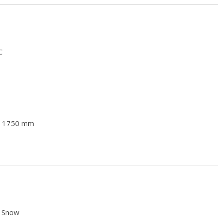
C
ka 1750 mm
a Snow