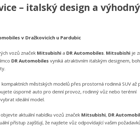
ice – italský design a výhodný
mobiles v Dražkovicích u Pardubic
ových vozů značek
Mitsubishi
a
DR Automobiles
.
Mitsubishi
je 
atímco
DR Automobiles
vyniká atraktivním italským designem, bo
ty.
od kompaktních městských modelů přes prostorná rodinná SUV až 
ebujete úsporné auto pro denní provoz, rodinný vůz nebo terénní
ybrat ideální model.
a objevte aktuální nabídku vozů značek
Mitsubishi
,
DR Automobi
iduální přístup zajišťují, že najdete vůz odpovídající vašim požadav