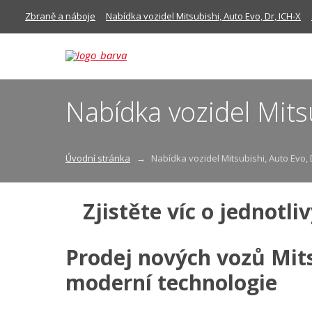
Zbraně a náboje
Nabídka vozidel Mitsubishi, Auto Evo, Dr, ICH-X
Nabídka vozidel Mitsu
Úvodní stránka
Nabídka vozidel Mitsubishi, Auto Evo, 
Zjistěte víc o jednotli
Prodej nových vozů Mits
moderní technologie