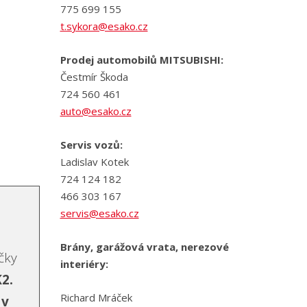
775 699 155
t.sykora@esako.cz
Prodej automobilů MITSUBISHI:
Čestmír Škoda
724 560 461
auto@esako.cz
Servis vozů:
Ladislav Kotek
724 124 182
466 303 167
servis@esako.cz
Brány, garážová vrata, nerezové
ačky
interiéry:
2.
Richard Mráček
 v