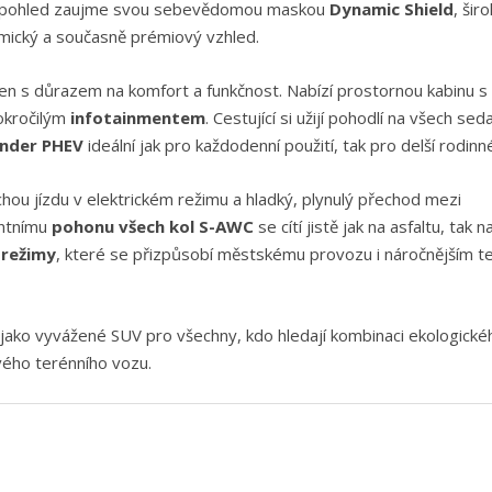
 pohled zaujme svou sebevědomou maskou
Dynamic Shield
, šir
amický a současně prémiový vzhled.
en s důrazem na komfort a funkčnost. Nabízí prostornou kabinu s
okročilým
infotainmentem
. Cestující si užijí pohodlí na všech sed
nder PHEV
ideální jak pro každodenní použití, tak pro delší rodinn
chou jízdu v elektrickém režimu a hladký, plynulý přechod mezi
entnímu
pohonu všech kol S-AWC
se cítí jistě jak na asfaltu, tak n
í režimy
, které se přizpůsobí městskému provozu i náročnějším t
jako vyvážené SUV pro všechny, kdo hledají kombinaci ekologické
ého terénního vozu.