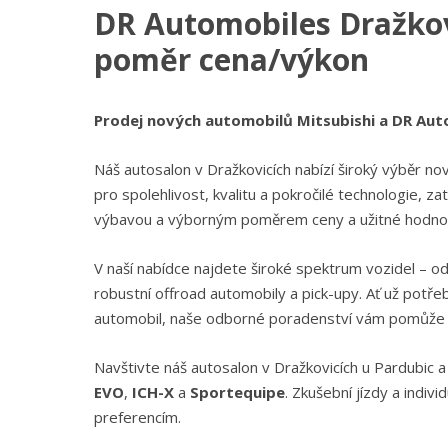
DR Automobiles Dražkov
poměr cena/výkon
Prodej nových automobilů Mitsubishi a DR Auto
Náš autosalon v Dražkovicích nabízí široký výběr n
pro spolehlivost, kvalitu a pokročilé technologie, z
výbavou a výborným poměrem ceny a užitné hodno
V naší nabídce najdete široké spektrum vozidel – 
robustní offroad automobily a pick-upy. Ať už potř
automobil, naše odborné poradenství vám pomůže v
Navštivte náš autosalon v Dražkovicích u Pardubic 
EVO
,
ICH-X
a
Sportequipe
. Zkušební jízdy a indiv
preferencím.