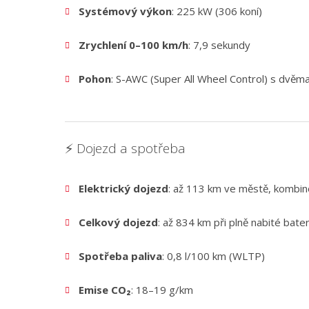
Systémový výkon
: 225 kW (306 koní)
Zrychlení 0–100 km/h
: 7,9 sekundy
Pohon
: S-AWC (Super All Wheel Control) s dv
⚡ Dojezd a spotřeba
Elektrický dojezd
: až 113 km ve městě, kombi
Celkový dojezd
: až 834 km při plně nabité bater
Spotřeba paliva
: 0,8 l/100 km (WLTP)
Emise CO₂
: 18–19 g/km