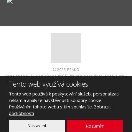
© 2026, ESAKO
Mapa stránek
|
Podmínky použití
|
Střelnice Pardubice - Dražkovice
|
Tento web využívá cookies
Informace pro spotřebitele
VYROBILA
Tento web používá k poskytování služeb, personalizaci
reklam a analýze návštěvnosti soubory cookie.
Používáním tohoto webu s tím souhlasíte.
Zobrazit
podrobnosti
Tento web je chráněn pomocí Google ReCAPTCHA a platí pro něj
zásady ochrany osobních údajů
a
smluvní podmínky
Nastavení
Rozumím
společnosti Google.