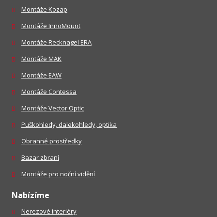
Montáže Kozap
Montáže InnoMount
Montáže Recknagel ERA
Montáže MAK
Montáže EAW
Montáže Contessa
Montáže Vector Optic
Puškohledy, dalekohledy, optika
Obranné prostředky
Bazar zbraní
Montáže pro noční vidění
Nabízíme
Nerezové interiéry