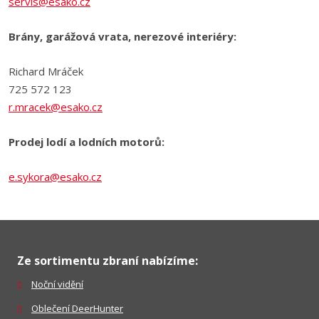
servis@esako.cz
Brány, garážová vrata, nerezové interiéry:
Richard Mráček
725 572 123
r.mracek@esako.cz
Prodej lodí a lodních motorů:
e.sykora@esako.cz
Ze sortimentu zbraní nabízíme:
Noční vidění
Oblečení DeerHunter