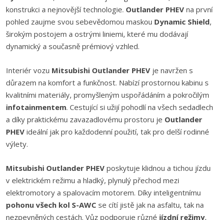
konstrukci a nejnovější technologie.
Outlander PHEV
na první
pohled zaujme svou sebevědomou maskou
Dynamic Shield
,
širokým postojem a ostrými liniemi, které mu dodávají
dynamický a současně prémiový vzhled.
Interiér vozu
Mitsubishi Outlander PHEV
je navržen s
důrazem na komfort a funkčnost. Nabízí prostornou kabinu s
kvalitními materiály, promyšleným uspořádáním a pokročilým
infotainmentem
. Cestující si užijí pohodlí na všech sedadlech
a díky praktickému zavazadlovému prostoru je
Outlander
PHEV
ideální jak pro každodenní použití, tak pro delší rodinné
výlety.
Mitsubishi Outlander PHEV
poskytuje klidnou a tichou jízdu
v elektrickém režimu a hladký, plynulý přechod mezi
elektromotory a spalovacím motorem. Díky inteligentnímu
pohonu všech kol S-AWC
se cítí jistě jak na asfaltu, tak na
nezpevněných cestách. Vůz podporuje různé
jízdní režimy
,