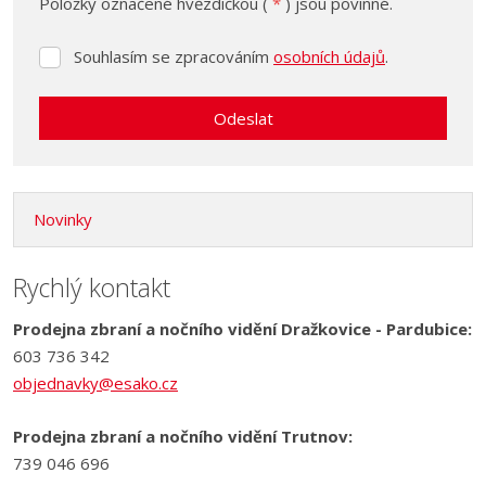
Položky označené hvězdičkou (
*
) jsou povinné.
Souhlasím se zpracováním
osobních údajů
.
Souhlasím
se
zpracováním
Odeslat
osobních
údajů
.
Formulář
se
Novinky
nepodařilo
odeslat.
Rychlý kontakt
Prodejna zbraní a nočního vidění Dražkovice - Pardubice:
603 736 342
objednavky@esako.cz
Prodejna zbraní a nočního vidění Trutnov:
739 046 696