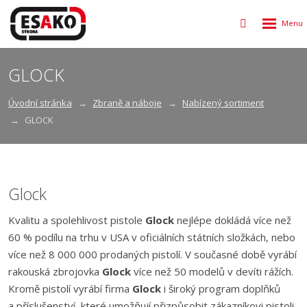
Rozbalen
Vyhledávání
menu
GLOCK
Úvodní stránka
Zbraně a náboje
Nabízený sortiment
GLOCK
Glock
Kvalitu a spolehlivost pistole
Glock
nejlépe dokládá více než
60 % podílu na trhu v USA v oficiálních státních složkách, nebo
více než 8 000 000 prodaných pistolí. V současné době vyrábí
rakouská zbrojovka
Glock
více než 50 modelů v devíti rážích.
Kromě pistolí vyrábí firma
Glock
i široký program doplňků
a příslušenství, které umožňují přizpůsobit zákazníkovi pistoli