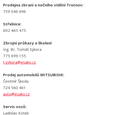
Prodejna zbraní a nočního vidění Trutnov:
739 046 696
Střelnice:
602 465 475
Zbrojní průkazy a školení
Ing. Bc. Tomáš Sýkora
775 699 155
t.sykora@esako.cz
Prodej automobilů MITSUBISHI:
Čestmír Škoda
724 560 461
auto@esako.cz
Servis vozů:
Ladislav Kotek