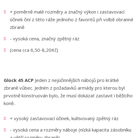
+ poměrně malé rozměry a značný výkon i zastavovací
účinek činí z této ráže jednoho z favoritů při volbě obranné
zbraně
- vysoká cena, značný zpětný ráz
(cena cca 6,50-8,20Kč)
Glock 45 ACP
Jeden z nejúčinnějších nábojů pro krátké
zbraně vůbec. Jedním z požadavků armády pro kterou byl
prvotně konstruován bylo, že musí dokázat zastavit i běžícího
koně..
+ vysoký zastavovací účinek, kultivovaný zpětný ráz
- vysoká cena a rozměry náboje (nízká kapacita zásobníku
a větší rozměry zbraně)