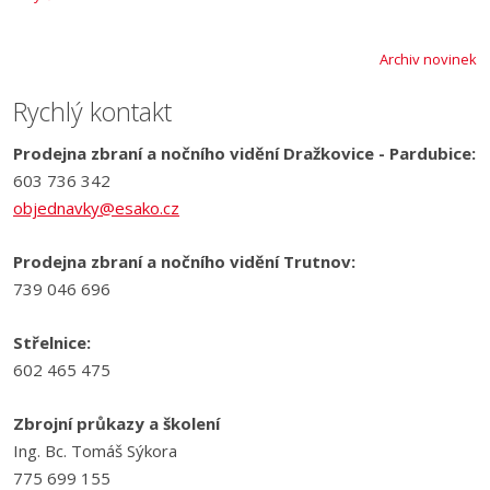
Archiv novinek
Rychlý kontakt
Prodejna zbraní a nočního vidění Dražkovice - Pardubice:
603 736 342
objednavky@esako.cz
Prodejna zbraní a nočního vidění Trutnov:
739 046 696
Střelnice:
602 465 475
Zbrojní průkazy a školení
Ing. Bc. Tomáš Sýkora
775 699 155