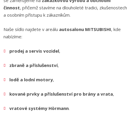
se zaměřujeme na
zakázkovou výrobu a obchodní
činnost
, přičemž stavíme na dlouholeté tradici, zkušenostech
a osobním přístupu k zákazníkům.
Naše sídlo najdete v areálu
autosalonu MITSUBISHI
, kde
nabízíme:
prodej a servis vozidel
,
zbraně a příslušenství
,
lodě a lodní motory
,
kované prvky a příslušenství pro brány a vrata
,
vratové systémy Hörmann
.