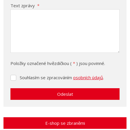
Text zprávy
*
Položky označené hvězdičkou (
*
) jsou povinné.
Souhlasím se zpracováním
osobních údajů
.
Souhlasím
se
zpracováním
Odeslat
osobních
údajů
.
Formulář
se
nepodařilo
E-shop se zbraněmi