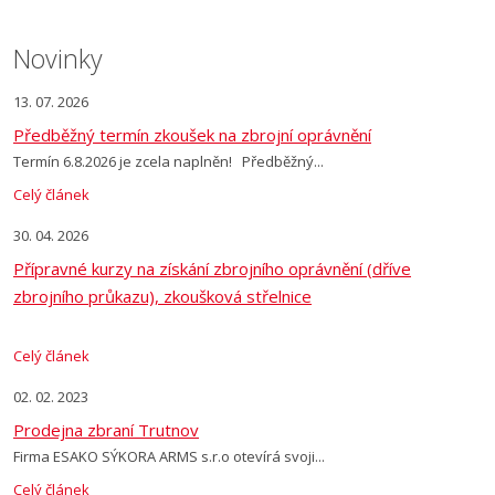
odeslat.
Novinky
13. 07. 2026
Předběžný termín zkoušek na zbrojní oprávnění
Termín 6.8.2026 je zcela naplněn! Předběžný...
Celý článek
30. 04. 2026
Přípravné kurzy na získání zbrojního oprávnění (dříve
zbrojního průkazu), zkoušková střelnice
Celý článek
02. 02. 2023
Prodejna zbraní Trutnov
Firma ESAKO SÝKORA ARMS s.r.o otevírá svoji...
Celý článek