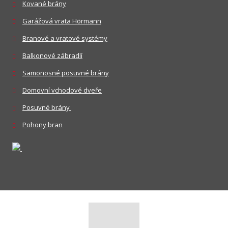
Kované brány
Garážová vrata Hörmann
Branové a vratové systémy
Balkonové zábradlí
Samonosné posuvné brány
Domovní vchodové dveře
Posuvné brány
Pohony bran