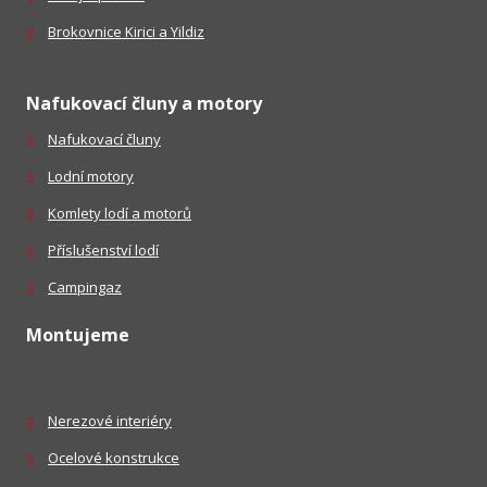
Brokovnice Kirici a Yildiz
Nafukovací čluny a motory
Nafukovací čluny
Lodní motory
Komlety lodí a motorů
Příslušenství lodí
Campingaz
Montujeme
Nerezové interiéry
Ocelové konstrukce