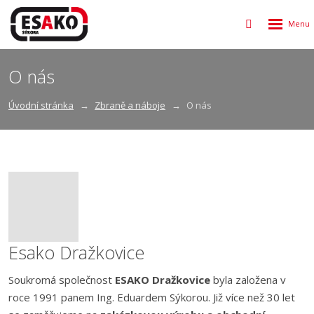
Rozbalen
Vyhledávání
menu
O nás
Úvodní stránka
Zbraně a náboje
O nás
Esako Dražkovice
Soukromá společnost
ESAKO Dražkovice
byla založena v
roce 1991 panem Ing. Eduardem Sýkorou. Již více než 30 let