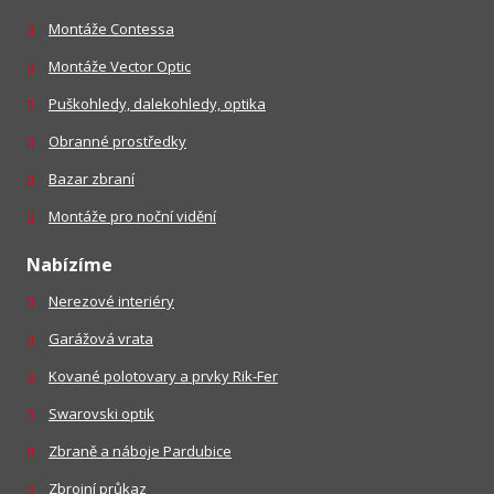
Montáže Contessa
Montáže Vector Optic
Puškohledy, dalekohledy, optika
Obranné prostředky
Bazar zbraní
Montáže pro noční vidění
Nabízíme
Nerezové interiéry
Garážová vrata
Kované polotovary a prvky Rik-Fer
Swarovski optik
Zbraně a náboje Pardubice
Zbrojní průkaz