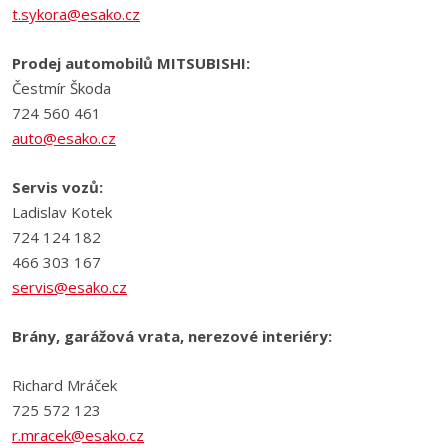
t.sykora@esako.cz
Prodej automobilů MITSUBISHI:
Čestmír Škoda
724 560 461
auto@esako.cz
Servis vozů:
Ladislav Kotek
724 124 182
466 303 167
servis@esako.cz
Brány, garážová vrata, nerezové interiéry:
Richard Mráček
725 572 123
r.mracek@esako.cz