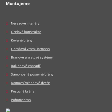
Montujeme
Nerezové interiéry
Ocelové konstrukce
Kované brány
Garážová vrata Hörmann
Branové a vratové systémy
Balkonové zábradlí
Samonosné posuvné brány
Domovní vchodové dveře
Posuvné brány
Pohony bran