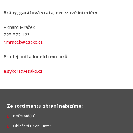
Brány, garážová vrata, nerezové interiéry:
Richard Mráček
725 572 123
r.mracek@esako.cz
Prodej lodí a lodních motorů:
e.sykora@esako.cz
Ze sortimentu zbraní nabízíme:
Noční vidění
Oblečení DeerHunter