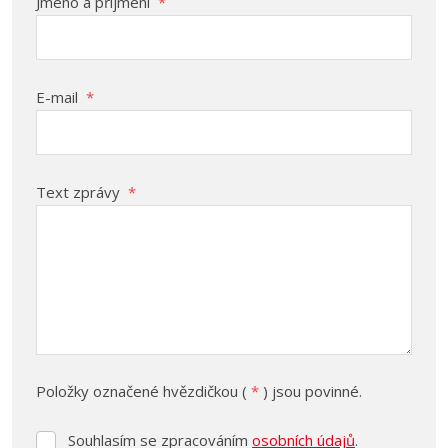
Jméno a příjmení
*
E-mail
*
Text zprávy
*
Položky označené hvězdičkou (
*
) jsou povinné.
Souhlasím se zpracováním
osobních údajů
.
Souhlasím