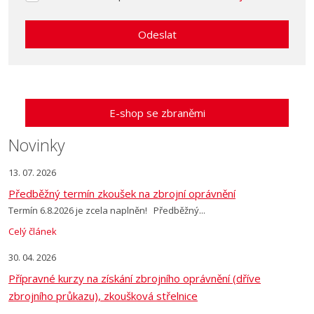
se
zpracováním
Odeslat
osobních
údajů
.
Formulář
se
nepodařilo
E-shop se zbraněmi
odeslat.
Novinky
13. 07. 2026
Předběžný termín zkoušek na zbrojní oprávnění
Termín 6.8.2026 je zcela naplněn! Předběžný...
Celý článek
30. 04. 2026
Přípravné kurzy na získání zbrojního oprávnění (dříve
zbrojního průkazu), zkoušková střelnice