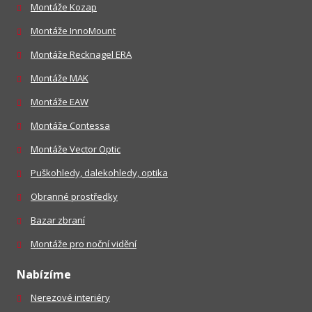
Montáže Kozap
Montáže InnoMount
Montáže Recknagel ERA
Montáže MAK
Montáže EAW
Montáže Contessa
Montáže Vector Optic
Puškohledy, dalekohledy, optika
Obranné prostředky
Bazar zbraní
Montáže pro noční vidění
Nabízíme
Nerezové interiéry