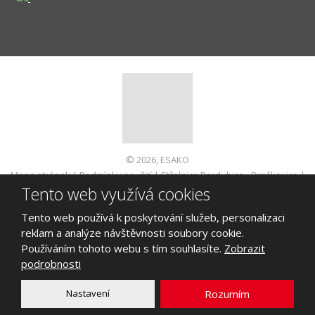
© 2026, ESAKO
Mapa stránek
|
Podmínky použití
|
Střelnice Pardubice - Dražkovice
|
Tento web využívá cookies
Informace pro spotřebitele
VYROBILA
Tento web používá k poskytování služeb, personalizaci
reklam a analýze návštěvnosti soubory cookie.
Používáním tohoto webu s tím souhlasíte.
Zobrazit
podrobnosti
Tento web je chráněn pomocí Google ReCAPTCHA a platí pro něj
zásady ochrany osobních údajů
a
smluvní podmínky
Nastavení
Rozumím
společnosti Google.