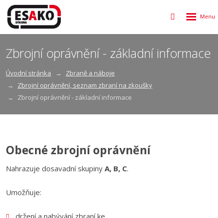
Rozbalen
Vyhledávání
menu
Zbrojní oprávnění - základní informace
Úvodní stránka
Zbraně a náboje
Zbrojní oprávnění, seznam zbraní na zkoušky
Zbrojní oprávnění - základní informace
Obecné zbrojní oprávnění
Nahrazuje dosavadní skupiny
A, B, C
.
Umožňuje:
držení a nabývání zbraní ke