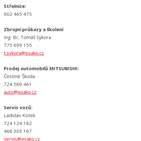
Střelnice:
602 465 475
Zbrojní průkazy a školení
Ing. Bc. Tomáš Sýkora
775 699 155
t.sykora@esako.cz
Prodej automobilů MITSUBISHI:
Čestmír Škoda
724 560 461
auto@esako.cz
Servis vozů:
Ladislav Kotek
724 124 182
466 303 167
servis@esako.cz