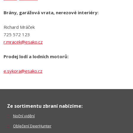
Brány, garážová vrata, nerezové interiéry:
Richard Mráček
725 572 123
r.mracek@esako.cz
Prodej lodí a lodních motorů:
e.sykora@esako.cz
Ze sortimentu zbraní nabízíme:
Noční vidění
Oblečení DeerHunter