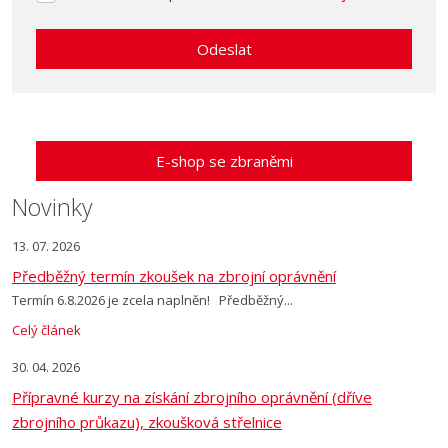
se
zpracováním
Odeslat
osobních
údajů
.
Formulář
se
nepodařilo
E-shop se zbraněmi
odeslat.
Novinky
13. 07. 2026
Předběžný termín zkoušek na zbrojní oprávnění
Termín 6.8.2026 je zcela naplněn! Předběžný...
Celý článek
30. 04. 2026
Přípravné kurzy na získání zbrojního oprávnění (dříve
zbrojního průkazu), zkoušková střelnice