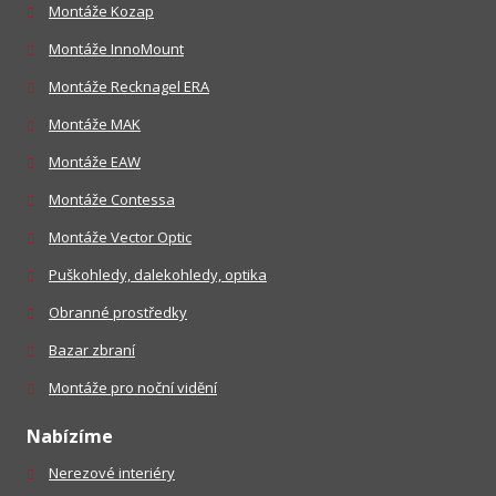
Montáže Kozap
Montáže InnoMount
Montáže Recknagel ERA
Montáže MAK
Montáže EAW
Montáže Contessa
Montáže Vector Optic
Puškohledy, dalekohledy, optika
Obranné prostředky
Bazar zbraní
Montáže pro noční vidění
Nabízíme
Nerezové interiéry