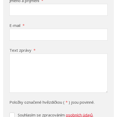
Jméno a příjmení
*
E-mail
*
Text zprávy
*
Položky označené hvězdičkou (
*
) jsou povinné.
Souhlasím se zpracováním
osobních údajů
.
Souhlasím