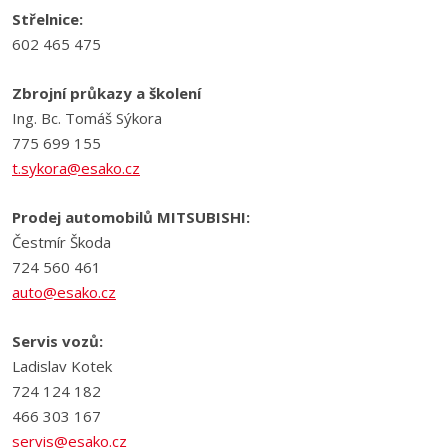
Střelnice:
602 465 475
Zbrojní průkazy a školení
Ing. Bc. Tomáš Sýkora
775 699 155
t.sykora@esako.cz
Prodej automobilů MITSUBISHI:
Čestmír Škoda
724 560 461
auto@esako.cz
Servis vozů:
Ladislav Kotek
724 124 182
466 303 167
servis@esako.cz