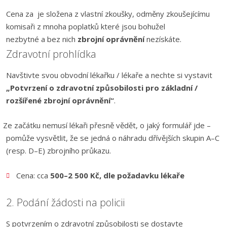
Cena za je složena z vlastní zkoušky, odměny zkoušejícímu
komisaři z mnoha poplatků které jsou bohužel
nezbytné a bez nich
zbrojní oprávnění
nezískáte.
Zdravotní prohlídka
Navštivte svou obvodní lékařku / lékaře a nechte si vystavit
„Potvrzení o zdravotní způsobilosti pro základní /
rozšířené zbrojní oprávnění“
.
Ze začátku nemusí lékaři přesně vědět, o jaký formulář jde –
pomůže vysvětlit, že se jedná o náhradu dřívějších skupin A–C
(resp. D–E) zbrojního průkazu.
Cena: cca
500–2 500 Kč, dle požadavku lékaře
2. Podání žádosti na policii
S potvrzením o zdravotní způsobilosti se dostavte