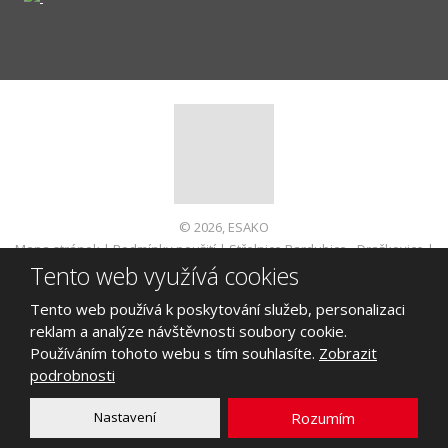
© 2026, ESAKO
Mapa stránek
|
Podmínky použití
|
Střelnice Pardubice - Dražkovice
|
Tento web využívá cookies
Informace pro spotřebitele
VYROBILA
Tento web používá k poskytování služeb, personalizaci
reklam a analýze návštěvnosti soubory cookie.
Používáním tohoto webu s tím souhlasíte.
Zobrazit
podrobnosti
Tento web je chráněn pomocí Google ReCAPTCHA a platí pro něj
zásady ochrany osobních údajů
a
smluvní podmínky
Nastavení
Rozumím
společnosti Google.