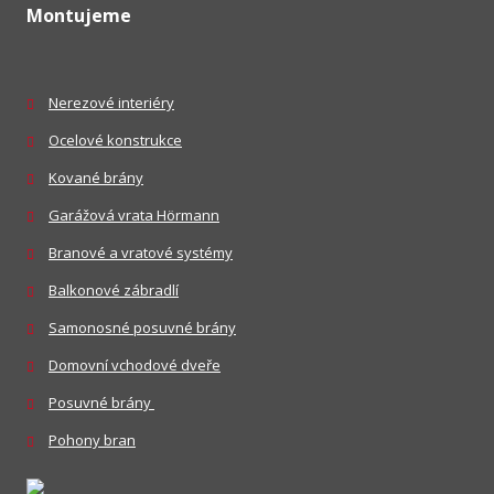
Montujeme
Nerezové interiéry
Ocelové konstrukce
Kované brány
Garážová vrata Hörmann
Branové a vratové systémy
Balkonové zábradlí
Samonosné posuvné brány
Domovní vchodové dveře
Posuvné brány
Pohony bran