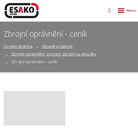
Rozbalen
Vyhledávání
menu
Zbrojní oprávnění - ceník
Úvodní stránka
Zbraně a náboje
Zbrojní oprávnění, seznam zbraní na zkoušky
Zbrojní oprávnění - ceník