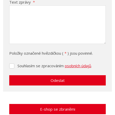
Text zprávy
*
Položky označené hvězdičkou (
*
) jsou povinné.
Souhlasím se zpracováním
osobních údajů
.
Souhlasím
se
zpracováním
Odeslat
osobních
údajů
.
Formulář
se
nepodařilo
E-shop se zbraněmi
odeslat.