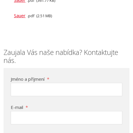
Sauer
pdf
361.77 KB
Sauer
pdf
2.51 MB
Zaujala Vás naše nabídka? Kontaktujte
nás.
Jméno a příjmení
*
E-mail
*