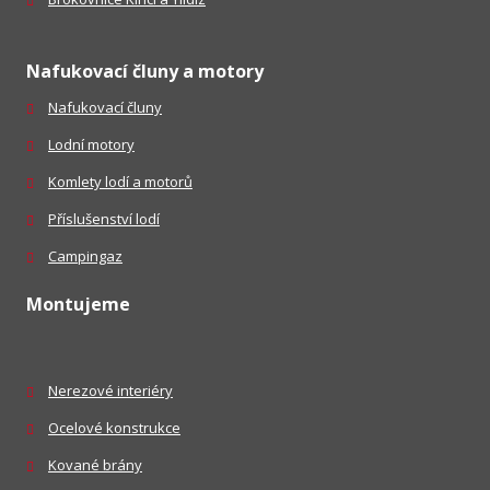
Nafukovací čluny a motory
Nafukovací čluny
Lodní motory
Komlety lodí a motorů
Příslušenství lodí
Campingaz
Montujeme
Nerezové interiéry
Ocelové konstrukce
Kované brány