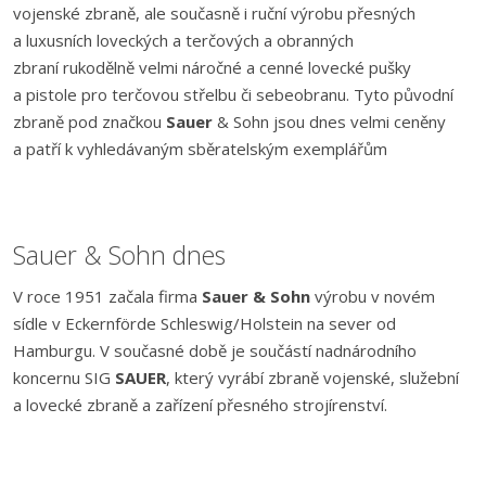
vojenské zbraně, ale současně i ruční výrobu přesných
a luxusních loveckých a terčových a obranných
zbraní rukodělně velmi náročné a cenné lovecké pušky
a pistole pro terčovou střelbu či sebeobranu. Tyto původní
zbraně pod značkou
Sauer
& Sohn jsou dnes velmi ceněny
a patří k vyhledávaným sběratelským exemplářům
Sauer & Sohn dnes
V roce 1951 začala firma
Sauer & Sohn
výrobu v novém
sídle v Eckernförde Schleswig/Holstein na sever od
Hamburgu. V současné době je součástí nadnárodního
koncernu SIG
SAUER
, který vyrábí zbraně vojenské, služební
a lovecké zbraně a zařízení přesného strojírenství.