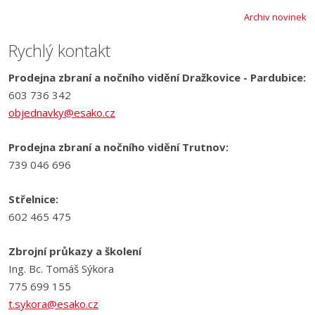
Archiv novinek
Rychlý kontakt
Prodejna zbraní a nočního vidění Dražkovice - Pardubice:
603 736 342
objednavky@esako.cz
Prodejna zbraní a nočního vidění Trutnov:
739 046 696
Střelnice:
602 465 475
Zbrojní průkazy a školení
Ing. Bc. Tomáš Sýkora
775 699 155
t.sykora@esako.cz