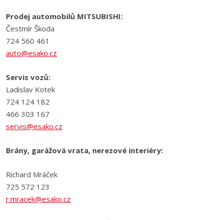
Prodej automobilů MITSUBISHI:
Čestmír Škoda
724 560 461
auto@esako.cz
Servis vozů:
Ladislav Kotek
724 124 182
466 303 167
servis@esako.cz
Brány, garážová vrata, nerezové interiéry:
Richard Mráček
725 572 123
r.mracek@esako.cz