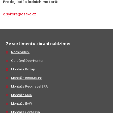
Prodej lodí a lodních motorů:
e.sykora@esako.cz
Ze sortimentu zbraní nabízíme:
Noční vidění
Oblečení DeerHunter
Montáže Kozap
Montáže InnoMount
Montáže Recknagel ERA
Montáže MAK
Montáže EAW
Montáže Contessa