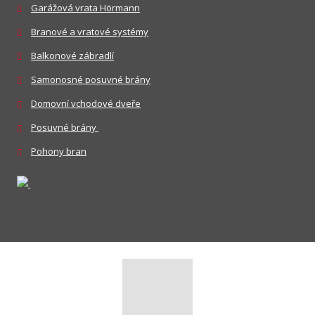
Garážová vrata Hörmann
Branové a vratové systémy
Balkonové zábradlí
Samonosné posuvné brány
Domovní vchodové dveře
Posuvné brány
Pohony bran