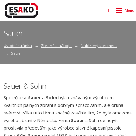
Rozbalen
Vyhledávání
menu
Sauer
Úvodní stránka
Zbraně a náboje
Nabízený sortiment
Sauer
Sauer & Sohn
Společnost
Sauer
a
Sohn
byla uznávaným výrobcem
kvalitních palných zbraní s dobrým zpracováním, ale druhá
světová válka tuto firmu značně zasáhla tím, že byla omezena
výroba zbraní v Německu. Firma
Sauer
a Sohn se nejvíc
proslavila především jako výrobce slavné kapesní pistole
Sauer 38H.
Sauer
model 1938 byla první masově vyráběná