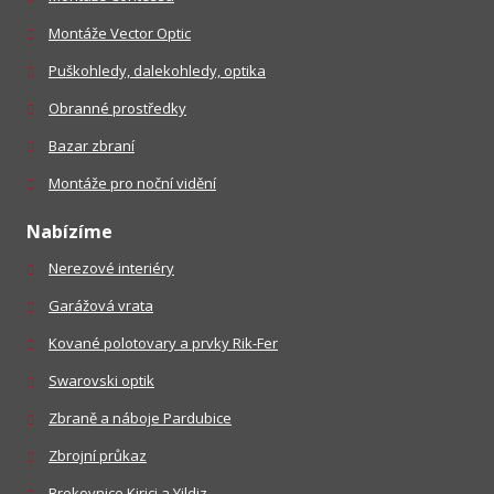
Montáže Vector Optic
Puškohledy, dalekohledy, optika
Obranné prostředky
Bazar zbraní
Montáže pro noční vidění
Nabízíme
Nerezové interiéry
Garážová vrata
Kované polotovary a prvky Rik-Fer
Swarovski optik
Zbraně a náboje Pardubice
Zbrojní průkaz
Brokovnice Kirici a Yildiz