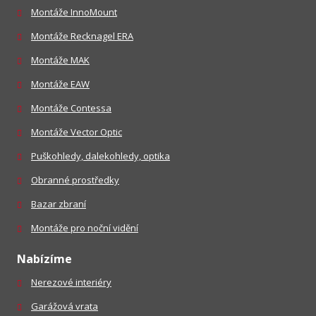
Montáže InnoMount
Montáže Recknagel ERA
Montáže MAK
Montáže EAW
Montáže Contessa
Montáže Vector Optic
Puškohledy, dalekohledy, optika
Obranné prostředky
Bazar zbraní
Montáže pro noční vidění
Nabízíme
Nerezové interiéry
Garážová vrata