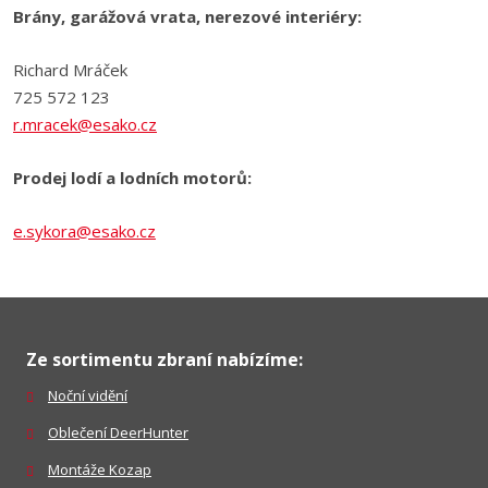
Brány, garážová vrata, nerezové interiéry:
Richard Mráček
725 572 123
r.mracek@esako.cz
Prodej lodí a lodních motorů:
e.sykora@esako.cz
Ze sortimentu zbraní nabízíme:
Noční vidění
Oblečení DeerHunter
Montáže Kozap