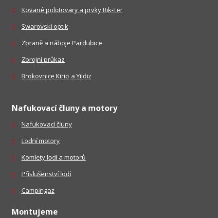
Kované polotovary a prvky Rik-Fer
Swarovski optik
Zbraně a náboje Pardubice
Zbrojní průkaz
Brokovnice Kirici a Yildiz
Nafukovací čluny a motory
Nafukovací čluny
Lodní motory
Komlety lodí a motorů
Příslušenství lodí
Campingaz
Montujeme