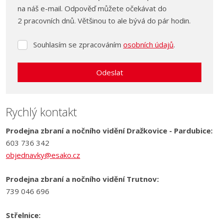
na náš e-mail. Odpověď můžete očekávat do
2 pracovních dnů. Většinou to ale bývá do pár hodin.
Souhlasím se zpracováním
osobních údajů
.
Souhlasím
se
zpracováním
Odeslat
osobních
údajů
.
Formulář
se
Rychlý kontakt
nepodařilo
Prodejna zbraní a nočního vidění Dražkovice - Pardubice:
odeslat.
603 736 342
objednavky@esako.cz
Prodejna zbraní a nočního vidění Trutnov:
739 046 696
Střelnice: