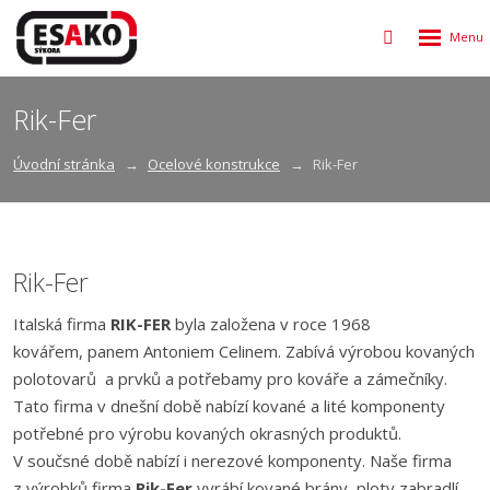
Rozbalen
Vyhledávání
menu
Rik-Fer
Úvodní stránka
Ocelové konstrukce
Rik-Fer
Rik-Fer
Italská firma
RIK-FER
byla založena v roce 1968
kovářem, panem Antoniem Celinem. Zabívá výrobou kovaných
polotovarů a prvků a potřebamy pro kováře a zámečníky.
Tato firma v dnešní době nabízí kované a lité komponenty
potřebné pro výrobu kovaných okrasných produktů.
V součsné době nabízí i nerezové komponenty. Naše firma
z výrobků firma
Rik-Fer
vyrábí kované brány, ploty zabradlí