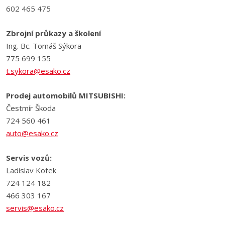
602 465 475
Zbrojní průkazy a školení
Ing. Bc. Tomáš Sýkora
775 699 155
t.sykora@esako.cz
Prodej automobilů MITSUBISHI:
Čestmír Škoda
724 560 461
auto@esako.cz
Servis vozů:
Ladislav Kotek
724 124 182
466 303 167
servis@esako.cz