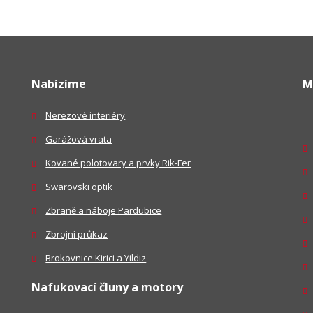
Nabízíme
M
Nerezové interiéry
Garážová vrata
Kované polotovary a prvky Rik-Fer
Swarovski optik
Zbraně a náboje Pardubice
Zbrojní průkaz
Brokovnice Kirici a Yildiz
Nafukovací čluny a motory