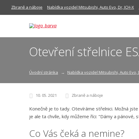
Zbraně a náboje
Nabídka vozidel Mitsubishi, Auto Evo, Dr, ICH-X
Otevření střelnice E
Úvodní stránka
Nabídka vozidel Mitsubishi, Auto Evo, 
10. 05. 2021
Zbraně a náboje
Konečně je to tady. Otevíráme střelnici. Možná jste o
je ale ta chvíle, kdy můžeme říci: "Dámy a pánové, s
Co Vás čeká a nemine?