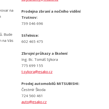
ávovar na
Prodejna zbraní a nočního vidění
m
Trutnov:
739 046 696
ů. Bude
Střelnice:
n na Vás
602 465 475
Zbrojní průkazy a školení
Ing. Bc. Tomáš Sýkora
775 699 155
t.sykora@esako.cz
Prodej automobilů MITSUBISHI:
Čestmír Škoda
724 560 461
auto@esako.cz