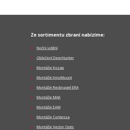
Ze sortimentu zbraní nabízíme:
Noční vidění
Oblečení DeerHunter
Montáže Kozap
Montáže InnoMount
Montáže Recknagel ERA
Montáže MAK
Montáže EAW
Montáže Contessa
Montáže Vector Optic