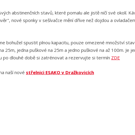
ých abstinenčních stavů, které pomalu ale jistě ničí své okolí. K
závěr", nové sponky v sešívačce mění dříve než dojdou a ovladače
me bohužel spustit plnou kapacitu, pouze omezené množství stav
é na 25m, jedna puškové na 25m a jedno puškové na až 100m. Je je
u po dlouhé době si zatrénovat a rezervujte si termín
ZDE
na naší nové
střelnici ESAKO v Dražkovicích