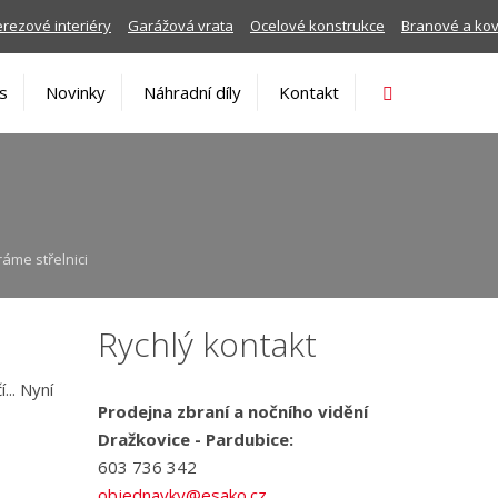
rezové interiéry
Garážová vrata
Ocelové konstrukce
Branové a ko
Vyhledávání
s
Novinky
Náhradní díly
Kontakt
ráme střelnici
Rychlý kontakt
... Nyní
Prodejna zbraní a nočního vidění
Dražkovice - Pardubice:
603 736 342
objednavky@esako.cz