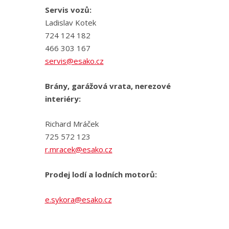
Servis vozů:
Ladislav Kotek
724 124 182
466 303 167
servis@esako.cz
Brány, garážová vrata, nerezové
interiéry:
Richard Mráček
725 572 123
r.mracek@esako.cz
Prodej lodí a lodních motorů:
e.sykora@esako.cz