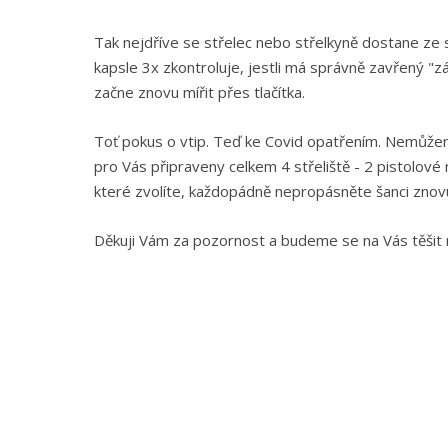
Tak nejdříve se střelec nebo střelkyně dostane ze sv
kapsle 3x zkontroluje, jestli má správně zavřený "
začne znovu mířit přes tlačítka.
Toť pokus o vtip. Teď ke Covid opatřením. Nemůže
pro Vás připraveny celkem 4 střeliště - 2 pistolov
které zvolíte, každopádně nepropásněte šanci znov
Děkuji Vám za pozornost a budeme se na Vás těšit 