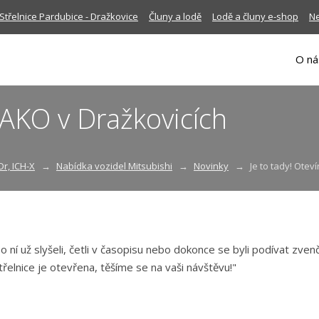
Střelnice Pardubice - Dražkovice
Čluny a lodě
Lodě a čluny e-shop
Ne
O ná
SAKO v Dražkovicích
Dr, ICH-X
Nabídka vozidel Mitsubishi
Novinky
Je to tady! Oteví
 ní už slyšeli, četli v časopisu nebo dokonce se byli podívat zvenčí
třelnice je otevřena, těšíme se na vaši návštěvu!"