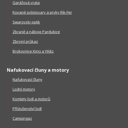
Garážová vrata
Kované polotovary a prvky Rik-Fer
Swarovski optik
Zbraně a náboje Pardubice
Zbrojní průkaz
Brokovnice Kirici a Yildiz
Nafukovací čluny a motory
Nafukovací čluny
Lodní motory
Komlety lodí a motorů
Příslušenství lodí
Campingaz