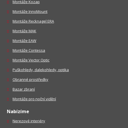
Montáže Kozap
Montáže InnoMount
Montáže Recknagel ERA
Montáže MAK
Montáže EAW
Montáže Contessa
Montáže Vector Optic
Puškohledy, dalekohledy, optika
Obranné prostředky
Bazar zbraní
Montáže pro noční vidění
Nabízíme
Nerezové interiéry