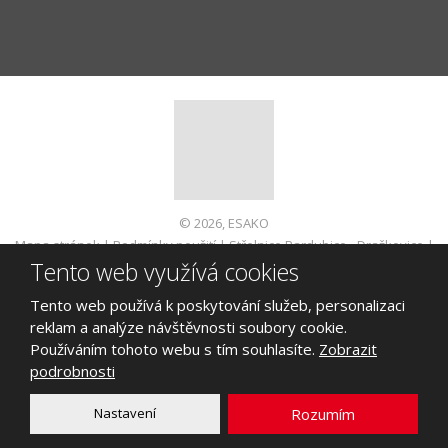
© 2026, ESAKO
Mapa stránek
|
Podmínky použití
|
Střelnice Pardubice - Dražkovice
|
Tento web využívá cookies
Informace pro spotřebitele
VYROBILA
Tento web používá k poskytování služeb, personalizaci
reklam a analýze návštěvnosti soubory cookie.
Používáním tohoto webu s tím souhlasíte.
Zobrazit
podrobnosti
Tento web je chráněn pomocí Google ReCAPTCHA a platí pro něj
zásady ochrany osobních údajů
a
smluvní podmínky
Nastavení
Rozumím
společnosti Google.