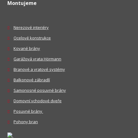
Montujeme
Nerezové interiéry
Ocelové konstrukce
Kované brány
Garážová vrata Hörmann
Branové a vratové systémy
Balkonové zábradlí
Samonosné posuvné brány
Domovní vchodové dveře
Posuvné brány
Pohony bran