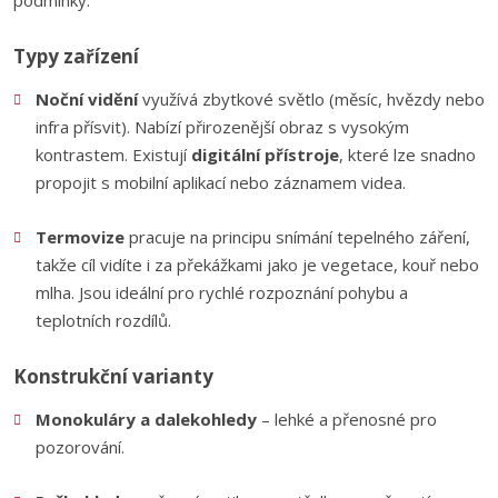
podmínky.
Typy zařízení
Noční vidění
využívá zbytkové světlo (měsíc, hvězdy nebo
infra přísvit). Nabízí přirozenější obraz s vysokým
kontrastem. Existují
digitální přístroje
, které lze snadno
propojit s mobilní aplikací nebo záznamem videa.
Termovize
pracuje na principu snímání tepelného záření,
takže cíl vidíte i za překážkami jako je vegetace, kouř nebo
mlha. Jsou ideální pro rychlé rozpoznání pohybu a
teplotních rozdílů.
Konstrukční varianty
Monokuláry a dalekohledy
– lehké a přenosné pro
pozorování.