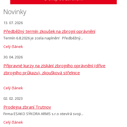
odeslat.
Novinky
13. 07. 2026
Předběžný termín zkoušek na zbrojní oprávnění
Termín 6.8.2026 je zcela naplněn! Předběžný...
Celý článek
30. 04. 2026
Přípravné kurzy na získání zbrojního oprávnění (dříve
zbrojního průkazu), zkoušková střelnice
Celý článek
02. 02. 2023
Prodejna zbraní Trutnov
Firma ESAKO SÝKORA ARMS s.r.o otevírá svoji...
Celý článek