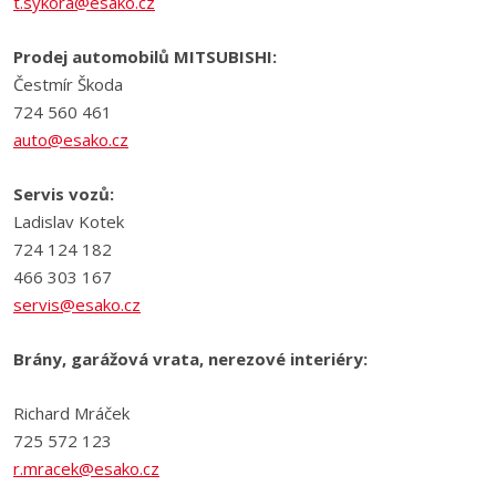
t.sykora@esako.cz
Prodej automobilů MITSUBISHI:
Čestmír Škoda
724 560 461
auto@esako.cz
Servis vozů:
Ladislav Kotek
724 124 182
466 303 167
servis@esako.cz
Brány, garážová vrata, nerezové interiéry:
Richard Mráček
725 572 123
r.mracek@esako.cz