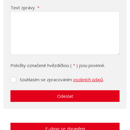
Text zprávy
*
Položky označené hvězdičkou (
*
) jsou povinné.
Souhlasím se zpracováním
osobních údajů
.
Souhlasím
se
zpracováním
Odeslat
osobních
údajů
.
Formulář
se
nepodařilo
E-shop se zbraněmi