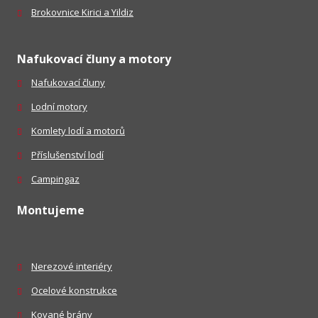
Brokovnice Kirici a Yildiz
Nafukovací čluny a motory
Nafukovací čluny
Lodní motory
Komlety lodí a motorů
Příslušenství lodí
Campingaz
Montujeme
Nerezové interiéry
Ocelové konstrukce
Kované brány