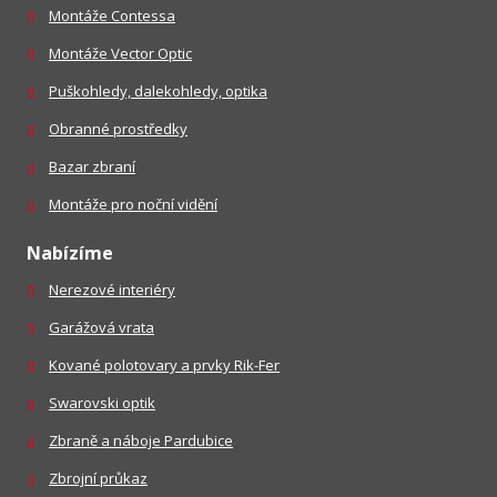
Montáže Contessa
Montáže Vector Optic
Puškohledy, dalekohledy, optika
Obranné prostředky
Bazar zbraní
Montáže pro noční vidění
Nabízíme
Nerezové interiéry
Garážová vrata
Kované polotovary a prvky Rik-Fer
Swarovski optik
Zbraně a náboje Pardubice
Zbrojní průkaz