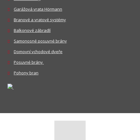
Garážová vrata Hörmann
Branové a vratové systémy
Balkonové zábradlí
Samonosné posuvné brány
Domovní vchodové dveře
Posuvné brány
Pohony bran