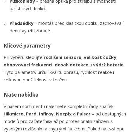
Puškohledy
– přesná optika pro střelbu s možností
balistických funkcí.
Předsádky
– montáž před klasickou optiku, zachovávají
denní využití zbraně.
Klíčové parametry
Při výběru sledujte
rozlišení senzoru
,
velikost čočky
,
obnovovací frekvenci
,
dosah detekce
a
výdrž baterie
.
Tyto parametry určují kvalitu obrazu, rychlost reakce i
celkovou použitelnost v terénu.
Naše nabídka
V našem sortimentu naleznete kompletní řady značek
Hikmicro, Pard, Infiray, Nocpix a Pulsar
– od dostupných
modelů pro začátečníky až po profesionální zařízení s
vysokým rozlišením a chytrými funkcemi. Pokud na e-shopu