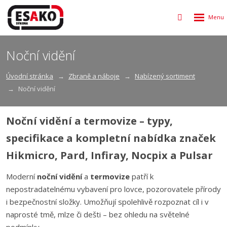
Rozbalen
Vyhledávání
menu
Noční vidění
Úvodní stránka
Zbraně a náboje
Nabízený sortiment
Noční vidění
Noční vidění a termovize – typy,
specifikace a kompletní nabídka značek
Hikmicro, Pard, Infiray, Nocpix a Pulsar
Moderní
noční vidění
a
termovize
patří k
nepostradatelnému vybavení pro lovce, pozorovatele přírody
i bezpečnostní složky. Umožňují spolehlivě rozpoznat cíl i v
naprosté tmě, mlze či dešti – bez ohledu na světelné