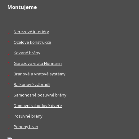
Montujeme
Nerezové interiéry
Ocelové konstrukce
Kované brány
Garážová vrata Hörmann
Branové a vratové systémy
Balkonové zábradlí
Samonosné posuvné brány
Domovní vchodové dveře
Posuvné brány
Pohony bran