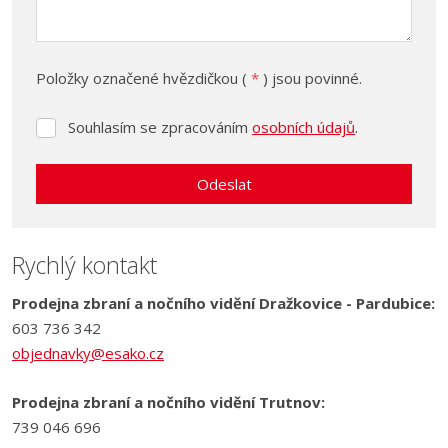
Položky označené hvězdičkou (
*
) jsou povinné.
Souhlasím se zpracováním
osobních údajů
.
Souhlasím
se
zpracováním
Odeslat
osobních
údajů
.
Formulář
se
Rychlý kontakt
nepodařilo
Prodejna zbraní a nočního vidění Dražkovice - Pardubice:
odeslat.
603 736 342
objednavky@esako.cz
Prodejna zbraní a nočního vidění Trutnov:
739 046 696