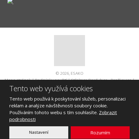
© 2026, ESAKO
Mapa stránek
|
Podmínky použití
|
Střelnice Pardubice - Dražkovice
|
Tento web využívá cookies
Informace pro spotřebitele
VYROBILA
Tento web používá k poskytování služeb, personalizaci
reklam a analýze návštěvnosti soubory cookie.
Používáním tohoto webu s tím souhlasíte.
Zobrazit
podrobnosti
Tento web je chráněn pomocí Google ReCAPTCHA a platí pro něj
zásady ochrany osobních údajů
a
smluvní podmínky
Nastavení
Rozumím
společnosti Google.