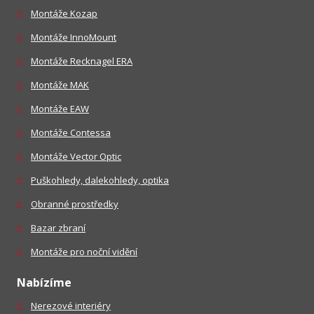
Montáže Kozap
Montáže InnoMount
Montáže Recknagel ERA
Montáže MAK
Montáže EAW
Montáže Contessa
Montáže Vector Optic
Puškohledy, dalekohledy, optika
Obranné prostředky
Bazar zbraní
Montáže pro noční vidění
Nabízíme
Nerezové interiéry