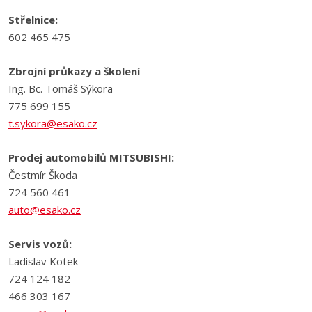
Střelnice:
602 465 475
Zbrojní průkazy a školení
Ing. Bc. Tomáš Sýkora
775 699 155
t.sykora@esako.cz
Prodej automobilů MITSUBISHI:
Čestmír Škoda
724 560 461
auto@esako.cz
Servis vozů:
Ladislav Kotek
724 124 182
466 303 167