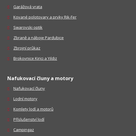
Garážová vrata
Kované polotovary a prvky Rik-Fer
Swarovski optik
Zbraně a náboje Pardubice
Zbrojní průkaz
Brokovnice Kirici a Yildiz
Nafukovací čluny a motory
Nafukovací čluny
Lodní motory
Komlety lodí a motorů
Příslušenství lodí
Campingaz