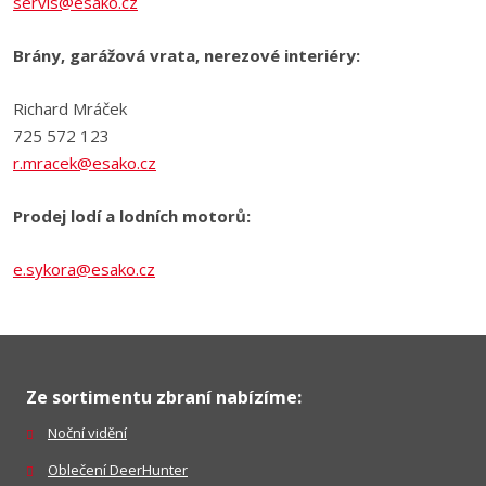
servis@esako.cz
Brány, garážová vrata, nerezové interiéry:
Richard Mráček
725 572 123
r.mracek@esako.cz
Prodej lodí a lodních motorů:
e.sykora@esako.cz
Ze sortimentu zbraní nabízíme:
Noční vidění
Oblečení DeerHunter