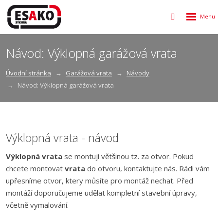
Rozbalen
Vyhledávání
menu
Návod: Výklopná garážová vrata
Úvodní stránka
Garážová vrata
Návody
Návod: Výklopná garážová vrata
Výklopná vrata - návod
Výklopná vrata
se montují většinou tz. za otvor. Pokud
chcete montovat
vrata
do otvoru, kontaktujte nás. Rádi vám
upřesníme otvor, ktery můsíte pro montáž nechat. Před
montáží doporučujeme udělat kompletní stavební úpravy,
včetně vymalování.