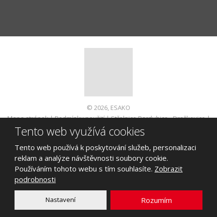
© 2026, ESAKO
Mapa stránek
|
Podmínky použití
|
Střelnice Pardubice - Dražkovice
|
Tento web využívá cookies
Informace pro spotřebitele
VYROBILA
Tento web používá k poskytování služeb, personalizaci
reklam a analýze návštěvnosti soubory cookie.
Používáním tohoto webu s tím souhlasíte.
Zobrazit
podrobnosti
Tento web je chráněn pomocí Google ReCAPTCHA a platí pro něj
zásady ochrany osobních údajů
a
smluvní podmínky
Nastavení
Rozumím
společnosti Google.