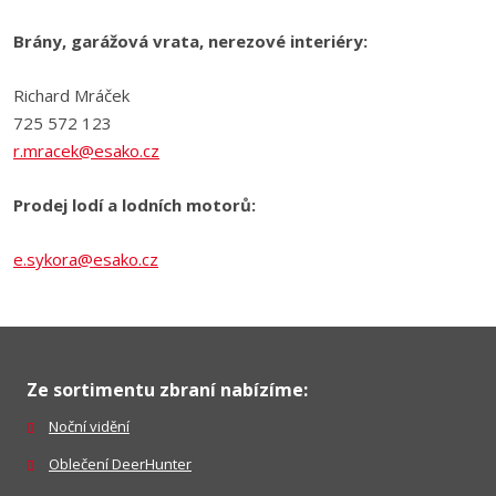
Brány, garážová vrata, nerezové interiéry:
Richard Mráček
725 572 123
r.mracek@esako.cz
Prodej lodí a lodních motorů:
e.sykora@esako.cz
Ze sortimentu zbraní nabízíme:
Noční vidění
Oblečení DeerHunter