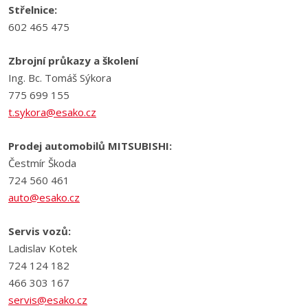
Střelnice:
602 465 475
Zbrojní průkazy a školení
Ing. Bc. Tomáš Sýkora
775 699 155
t.sykora@esako.cz
Prodej automobilů MITSUBISHI:
Čestmír Škoda
724 560 461
auto@esako.cz
Servis vozů:
Ladislav Kotek
724 124 182
466 303 167
servis@esako.cz