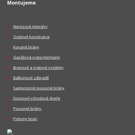
Montujeme
Nerezové interiéry
Ocelové konstrukce
Kované brány
Garážová vrata Hörmann
Branové a vratové systémy
Balkonové zábradlí
Samonosné posuvné brány
Domovní vchodové dveře
Posuvné brány
Pohony bran