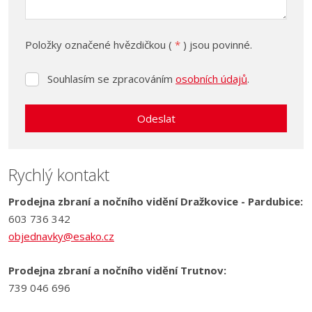
Položky označené hvězdičkou (
*
) jsou povinné.
Souhlasím se zpracováním
osobních údajů
.
Souhlasím
se
zpracováním
Odeslat
osobních
údajů
.
Formulář
se
Rychlý kontakt
nepodařilo
Prodejna zbraní a nočního vidění Dražkovice - Pardubice:
odeslat.
603 736 342
objednavky@esako.cz
Prodejna zbraní a nočního vidění Trutnov:
739 046 696