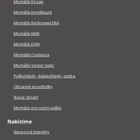
Montáže Kozap
Montáže InnoMount
Montáže Recknagel ERA
Montáže MAK
Montáže EAW
Montáže Contessa
Montáže Vector Optic
Puškohledy, dalekohledy, optika
Obranné prostředky
Bazar zbraní
Montáže pro noční vidění
Nabízíme
Nerezové interiéry