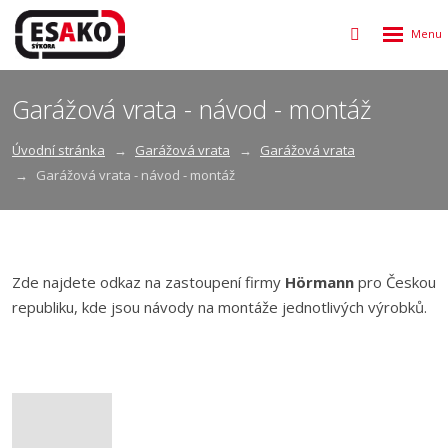
Rozbalen
Vyhledávání
menu
Garážová vrata - návod - montáž
Úvodní stránka
Garážová vrata
Garážová vrata
Garážová vrata - návod - montáž
Zde najdete odkaz na zastoupení firmy
Hörmann
pro Českou
republiku, kde jsou návody na montáže jednotlivých výrobků.