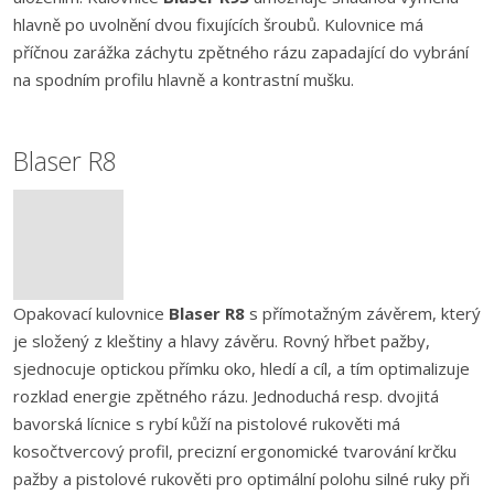
hlavně po uvolnění dvou fixujících šroubů. Kulovnice má
příčnou zarážka záchytu zpětného rázu zapadající do vybrání
na spodním profilu hlavně a kontrastní mušku.
Blaser R8
Opakovací kulovnice
Blaser R8
s přímotažným závěrem, který
je složený z kleštiny a hlavy závěru. Rovný hřbet pažby,
sjednocuje optickou přímku oko, hledí a cíl, a tím optimalizuje
rozklad energie zpětného rázu. Jednoduchá resp. dvojitá
bavorská lícnice s rybí kůží na pistolové rukověti má
kosočtvercový profil, precizní ergonomické tvarování krčku
pažby a pistolové rukověti pro optimální polohu silné ruky při