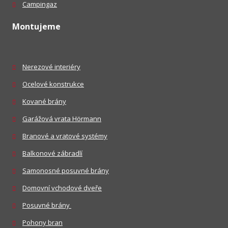
Campingaz
Montujeme
Nerezové interiéry
Ocelové konstrukce
Kované brány
Garážová vrata Hörmann
Branové a vratové systémy
Balkonové zábradlí
Samonosné posuvné brány
Domovní vchodové dveře
Posuvné brány
Pohony bran