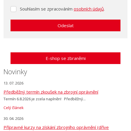
Souhlasím se zpracováním
osobních údajů
.
Souhlasím
se
zpracováním
Odeslat
osobních
údajů
.
Formulář
se
nepodařilo
E-shop se zbraněmi
odeslat.
Novinky
13. 07. 2026
Předběžný termín zkoušek na zbrojní oprávnění
Termín 6.8.2026 je zcela naplněn! Předběžný...
Celý článek
30. 04. 2026
Přípravné kurzy na získání zbrojního oprávnění (dříve