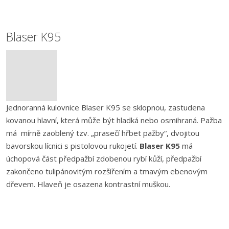
Blaser K95
Jednoranná kulovnice Blaser K95 se sklopnou, zastudena
kovanou hlavní, která může být hladká nebo osmihraná. Pažba
má mírně zaoblený tzv. „prasečí hřbet pažby“, dvojitou
bavorskou lícnici s pistolovou rukojetí.
Blaser K95
má
úchopová část předpažbí zdobenou rybí kůží, předpažbí
zakončeno tulipánovitým rozšířením a tmavým ebenovým
dřevem. Hlaveň je osazena kontrastní muškou.