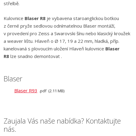
střelbě.
Kulovnice
Blaser R8
je vybavena staroanglickou botkou
z černé pryže sedlovou odnímatelnou Blaser montáží,
v provedení pro Zeiss a Swarovski šínu nebo klasický kroužek
a weaver lištu. Hlaveň o Ø 17, 19 a 22 mm, hladká, příp.
kanelovaná s plovoucím uložení Hlaveň kulovnice
Blaser
R8
lze snadno demontovat .
Blaser
Blaser R93
pdf
2.11 MB
Zaujala Vás naše nabídka? Kontaktujte
nás.