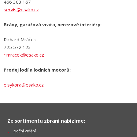
466 303 167
servis@esako.cz
Brány, garážová vrata, nerezové interiéry:
Richard Mráček
725 572 123
r.mracek@esako.cz
Prodej lodí a lodních motorů:
e.sykora@esako.cz
Ze sortimentu zbraní nabízíme:
Noční vidění