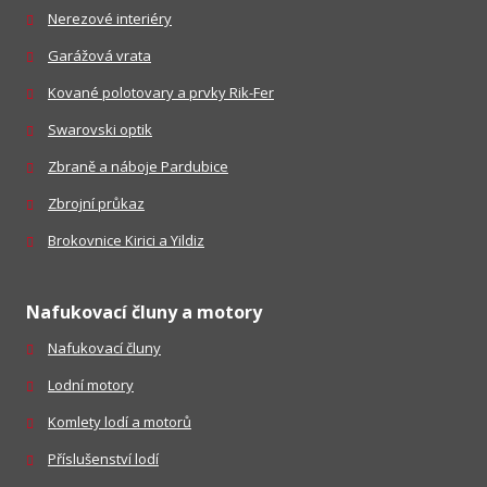
Nerezové interiéry
Garážová vrata
Kované polotovary a prvky Rik-Fer
Swarovski optik
Zbraně a náboje Pardubice
Zbrojní průkaz
Brokovnice Kirici a Yildiz
Nafukovací čluny a motory
Nafukovací čluny
Lodní motory
Komlety lodí a motorů
Příslušenství lodí