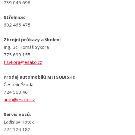
739 046 696
Střelnice:
602 465 475
Zbrojní průkazy a školení
Ing. Bc. Tomáš Sýkora
775 699 155
t.sykora@esako.cz
Prodej automobilů MITSUBISHI:
Čestmír Škoda
724 560 461
auto@esako.cz
Servis vozů:
Ladislav Kotek
724 124 182