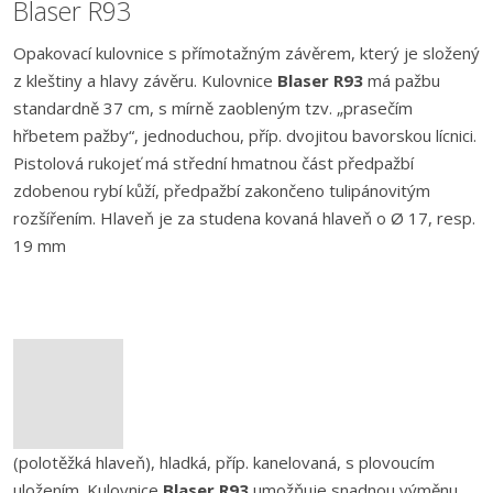
Blaser R93
Opakovací kulovnice s přímotažným závěrem, který je složený
z kleštiny a hlavy závěru. Kulovnice
Blaser R93
má pažbu
standardně 37 cm, s mírně zaobleným tzv. „prasečím
hřbetem pažby“, jednoduchou, příp. dvojitou bavorskou lícnici.
Pistolová rukojeť má střední hmatnou část předpažbí
zdobenou rybí kůží, předpažbí zakončeno tulipánovitým
rozšířením. Hlaveň je za studena kovaná hlaveň o Ø 17, resp.
19 mm
(polotěžká hlaveň), hladká, příp. kanelovaná, s plovoucím
uložením. Kulovnice
Blaser R93
umožňuje snadnou výměnu