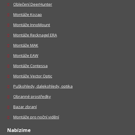
Oblečení DeerHunter
Montáže Kozap
Montáže InnoMount
Montáže Recknagel ERA
Montáže MAK
Montáže EAW
Montáže Contessa
Montáže Vector Optic
Puškohledy, dalekohledy, optika
Obranné prostředky
Bazar zbraní
Montáže pro noční vidění
Nabízíme