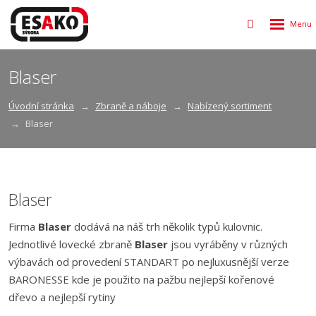
Rozbalen
Vyhledávání
menu
Blaser
Úvodní stránka
Zbraně a náboje
Nabízený sortiment
Blaser
Blaser
Firma
Blaser
dodává na náš trh několik typů kulovnic.
Jednotlivé lovecké zbraně
Blaser
jsou vyráběny v různých
výbavách od provedení STANDART po nejluxusnější verze
BARONESSE kde je použito na pažbu nejlepší kořenové
dřevo a nejlepší rytiny