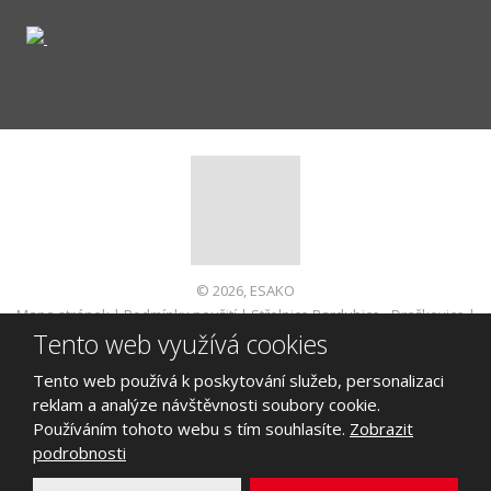
© 2026, ESAKO
Mapa stránek
|
Podmínky použití
|
Střelnice Pardubice - Dražkovice
|
Tento web využívá cookies
Informace pro spotřebitele
VYROBILA
Tento web používá k poskytování služeb, personalizaci
reklam a analýze návštěvnosti soubory cookie.
Používáním tohoto webu s tím souhlasíte.
Zobrazit
podrobnosti
Tento web je chráněn pomocí Google ReCAPTCHA a platí pro něj
zásady ochrany osobních údajů
a
smluvní podmínky