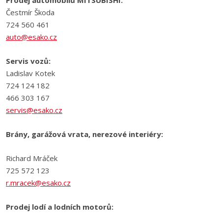
Prodej automobilů MITSUBISHI:
Čestmír Škoda
724 560 461
auto@esako.cz
Servis vozů:
Ladislav Kotek
724 124 182
466 303 167
servis@esako.cz
Brány, garážová vrata, nerezové interiéry:
Richard Mráček
725 572 123
r.mracek@esako.cz
Prodej lodí a lodních motorů: