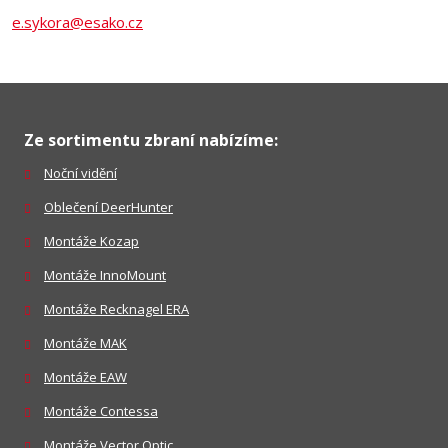
e.sykora@esako.cz
Ze sortimentu zbraní nabízíme:
Noční vidění
Oblečení DeerHunter
Montáže Kozap
Montáže InnoMount
Montáže Recknagel ERA
Montáže MAK
Montáže EAW
Montáže Contessa
Montáže Vector Optic