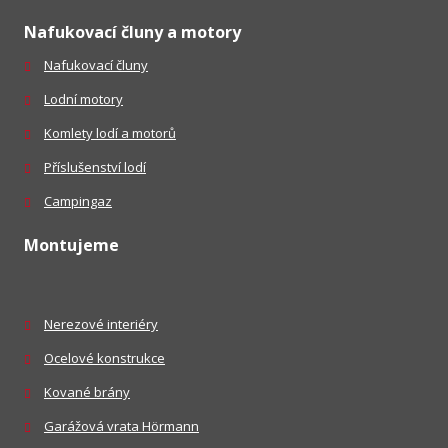
Nafukovací čluny a motory
Nafukovací čluny
Lodní motory
Komlety lodí a motorů
Příslušenství lodí
Campingaz
Montujeme
Nerezové interiéry
Ocelové konstrukce
Kované brány
Garážová vrata Hörmann