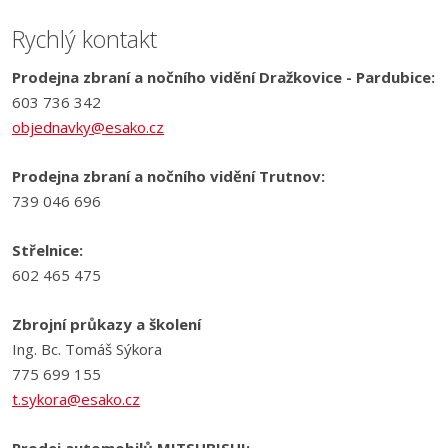
Rychlý kontakt
Prodejna zbraní a nočního vidění Dražkovice - Pardubice:
603 736 342
objednavky@esako.cz
Prodejna zbraní a nočního vidění Trutnov:
739 046 696
Střelnice:
602 465 475
Zbrojní průkazy a školení
Ing. Bc. Tomáš Sýkora
775 699 155
t.sykora@esako.cz