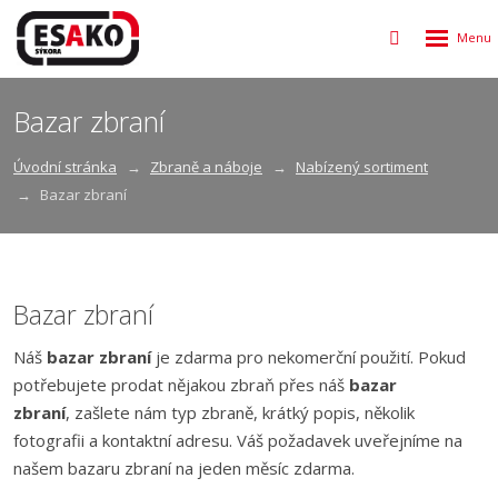
Rozbalen
Vyhledávání
menu
Bazar zbraní
Úvodní stránka
Zbraně a náboje
Nabízený sortiment
Bazar zbraní
Bazar zbraní
Náš
bazar zbraní
je zdarma pro nekomerční použití. Pokud
potřebujete prodat nějakou zbraň přes náš
bazar
zbraní
, zašlete nám typ zbraně, krátký popis, několik
fotografii a kontaktní adresu. Váš požadavek uveřejníme na
našem bazaru zbraní na jeden měsíc zdarma.