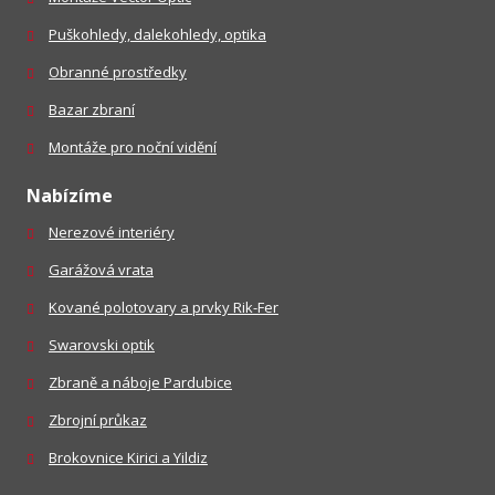
Puškohledy, dalekohledy, optika
Obranné prostředky
Bazar zbraní
Montáže pro noční vidění
Nabízíme
Nerezové interiéry
Garážová vrata
Kované polotovary a prvky Rik-Fer
Swarovski optik
Zbraně a náboje Pardubice
Zbrojní průkaz
Brokovnice Kirici a Yildiz