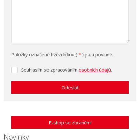
Položky označené hvězdičkou (
*
) jsou povinné.
Souhlasím se zpracováním
osobních údajů
.
Souhlasím
se
zpracováním
Odeslat
osobních
údajů
.
Formulář
se
nepodařilo
E-shop se zbraněmi
odeslat.
Novinky