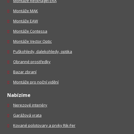
Montáže Recknagel ERA
Montáže MAK
Montáže EAW
Montáže Contessa
Montáže Vector Optic
Puškohledy, dalekohledy, optika
Obranné prostředky
Bazar zbraní
Montáže pro noční vidění
Nabízíme
Nerezové interiéry
Garážová vrata
Kované polotovary a prvky Rik-Fer