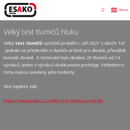
Rozbalen
Vyhledávání
menu
Velký test tlumičů hluku
Velký
test tlumičů
výstřelů proběhl v září 2021 v oboře Tuř
. Jednalo se především o tlumiče určené pro dlouhé, převážně
lovecké zbraně. K testování bylo dodáno 29 tlumičů od 14
výrobců. Jeden z výrobců dodal pouze prototyp. Vzhledem k
tomu nejsou uvedeny jeho hodnoty.
Více najdete zde:
https://www.esako.cz/velky-test-tlumicu-vystrelu