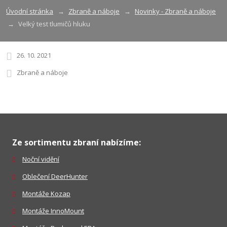
Úvodní stránka
Zbraně a náboje
Novinky - Zbraně a náboje
Velký test tlumičů hluku
26. 10. 2021
Zbraně a náboje
Ze sortimentu zbraní nabízíme:
Noční vidění
Oblečení DeerHunter
Montáže Kozap
Montáže InnoMount