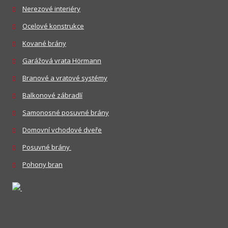
Nerezové interiéry
Ocelové konstrukce
Kované brány
Garážová vrata Hörmann
Branové a vratové systémy
Balkonové zábradlí
Samonosné posuvné brány
Domovní vchodové dveře
Posuvné brány
Pohony bran