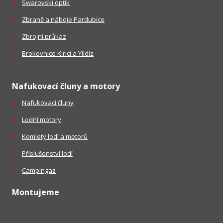
Swarovski optik
Zbraně a náboje Pardubice
Zbrojní průkaz
Brokovnice Kirici a Yildiz
Nafukovací čluny a motory
Nafukovací čluny
Lodní motory
Komlety lodí a motorů
Příslušenství lodí
Campingaz
Montujeme