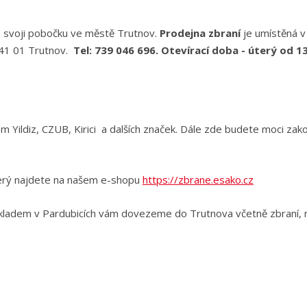
 svoji pobočku ve městě Trutnov.
Prodejna zbraní
je umístěná 
 541 01 Trutnov.
Tel: 739 046 696. Otevírací doba - úterý od 1
m Yildiz, CZUB, Kirici a dalších značek. Dále zde budete moci zako
erý najdete na našem e-shopu
https://zbrane.esako.cz
kladem v Pardubicích vám dovezeme do Trutnova včetně zbraní, náb