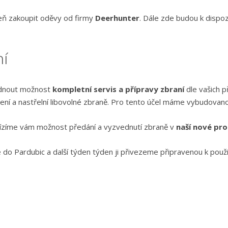
eň zakoupit oděvy od firmy
Deerhunter
. Dále zde budou k dispoz
ní
ídnout možnost
kompletní servis a přípravy zbraní
dle vašich p
ení a nastřelní libovolné zbraně. Pro tento účel máme vybudova
bízíme vám možnost předání a vyzvednutí zbraně v
naší nové pro
 Pardubic a další týden týden ji přivezeme připravenou k použi