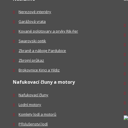
Nerezové interiéry
Garážová vrata
Kované polotovary a prvky Rik-Fer
Swarovski optik
Zbraně a náboje Pardubice
Zbrojní průkaz
Brokovnice Kirici a Yildiz
Nafukovací čluny a motory
Nafukovací čluny
Lodní motory
Komlety lodí a motorů
Příslušenství lodí