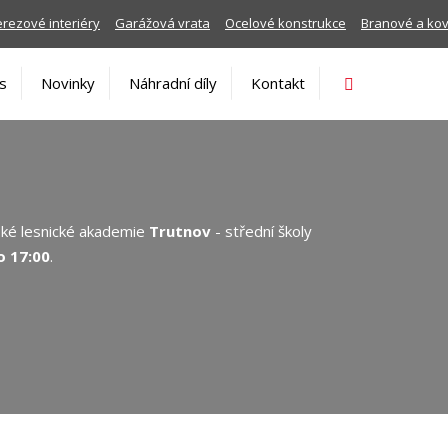
rezové interiéry
Garážová vrata
Ocelové konstrukce
Branové a ko
Vyhledávání
s
Novinky
Náhradní díly
Kontakt
ské lesnické akademie
Trutnov
- střední školy
o 17:00
.