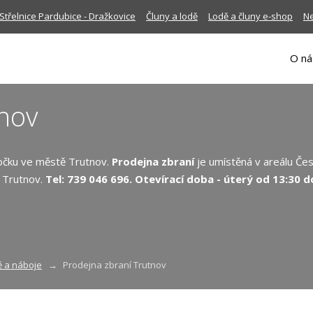
Střelnice Pardubice - Dražkovice
Čluny a lodě
Lodě a čluny e-shop
Ne
O ná
tnov
očku ve městě Trutnov.
Prodejna zbraní
je umístěná v areálu Če
1 Trutnov.
Tel: 739 046 696. Otevírací doba - úterý od 13:30 d
ě a náboje
Prodejna zbraní Trutnov