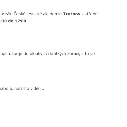
v areálu České lesnické akademie
Trutnov
- střední
3:30 do 17:00
upit náboje do dlouhých i krátkých zbraní, a to jak
ojů, nočního vidění...