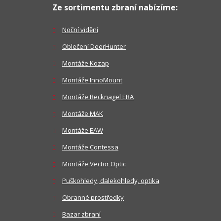
Ze sortimentu zbraní nabízíme:
Noční vidění
Oblečení DeerHunter
Montáže Kozap
Montáže InnoMount
Montáže Recknagel ERA
Montáže MAK
Montáže EAW
Montáže Contessa
Montáže Vector Optic
Puškohledy, dalekohledy, optika
Obranné prostředky
Bazar zbraní