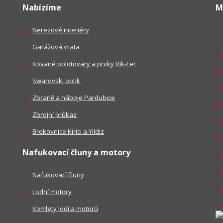
Nabízíme
M
Nerezové interiéry
Garážová vrata
Kované polotovary a prvky Rik-Fer
Swarovski optik
Zbraně a náboje Pardubice
Zbrojní průkaz
Brokovnice Kirici a Yildiz
Nafukovací čluny a motory
Nafukovací čluny
Lodní motory
Komlety lodí a motorů