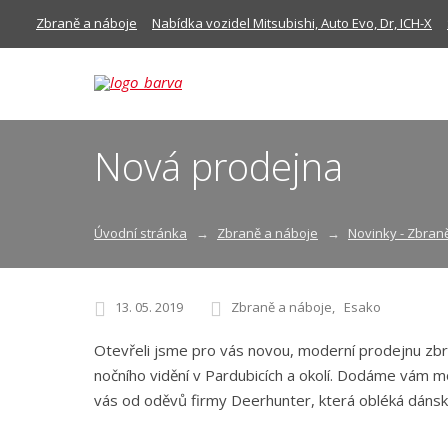
Zbraně a náboje
Nabídka vozidel Mitsubishi, Auto Evo, Dr, ICH-X
Nová prodejna
Úvodní stránka
Zbraně a náboje
Novinky - Zbran
13. 05. 2019
Zbraně a náboje
Esako
Otevřeli jsme pro vás novou, moderní prodejnu zbra
nočního vidění v Pardubicích a okolí. Dodáme vám m
vás od oděvů firmy Deerhunter, která obléká dánsko