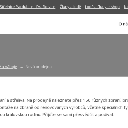
Střelnice Pardubice - Dražkovice
Čluny a lodě
Lodě a čluny e-shop
Ne
O ná
ě a náboje
Nová prodejna
ní a střeliva. Na prodejně naleznete přes 150 různých zbraní, br
ontáže na zbraně od renovovaných výrobců, včetně speciálních typ
u královskou rodinu. Přijďte se sami přesvědčit a podívat.