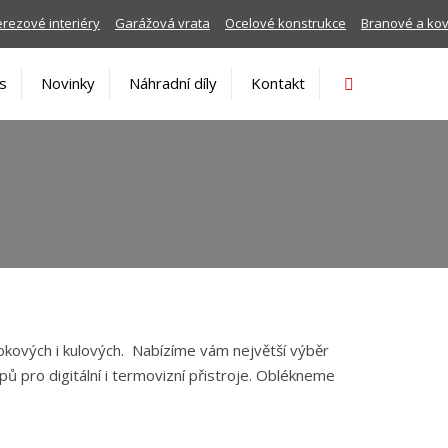
rezové interiéry
Garážová vrata
Ocelové konstrukce
Branové a ko
Vyhledávání
s
Novinky
Náhradní díly
Kontakt
okových i kulových. Nabízíme vám největší výběr
ů pro digitální i termovizní přistroje. Oblékneme