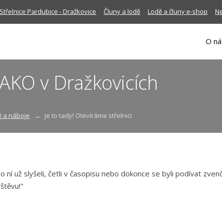
Střelnice Pardubice - Dražkovice
Čluny a lodě
Lodě a čluny e-shop
Ne
O ná
SAKO v Dražkovicích
ě a náboje
Je to tady! Otevíráme střelnici
 ní už slyšeli, četli v časopisu nebo dokonce se byli podívat zvenčí
štěvu!"