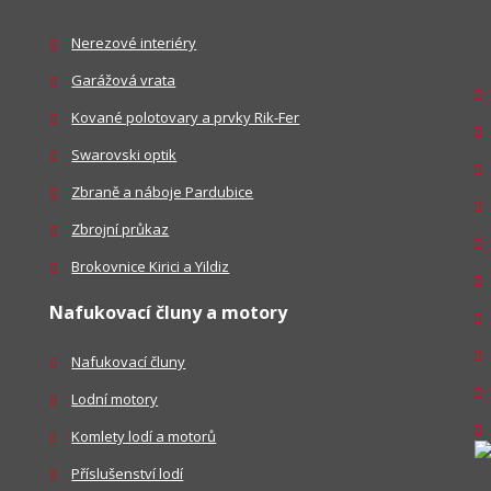
Nerezové interiéry
Garážová vrata
Kované polotovary a prvky Rik-Fer
Swarovski optik
Zbraně a náboje Pardubice
Zbrojní průkaz
Brokovnice Kirici a Yildiz
Nafukovací čluny a motory
Nafukovací čluny
Lodní motory
Komlety lodí a motorů
Příslušenství lodí