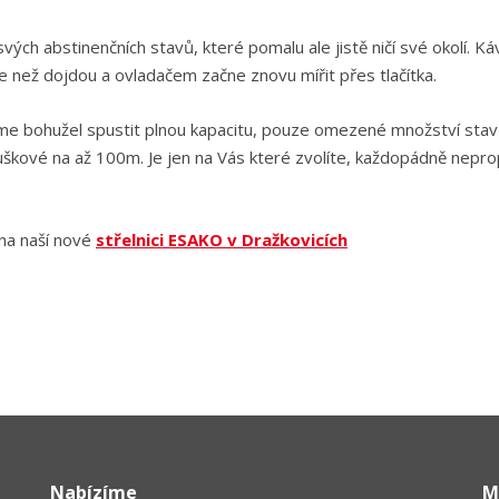
ých abstinenčních stavů, které pomalu ale jistě ničí své okolí. Ká
e než dojdou a ovladačem začne znovu mířit přes tlačítka.
e bohužel spustit plnou kapacitu, pouze omezené množství stavů.
škové na až 100m. Je jen na Vás které zvolíte, každopádně nepro
na naší nové
střelnici ESAKO v Dražkovicích
Nabízíme
M