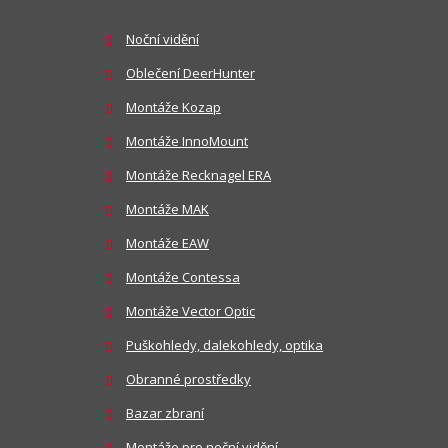
Noční vidění
Oblečení DeerHunter
Montáže Kozap
Montáže InnoMount
Montáže Recknagel ERA
Montáže MAK
Montáže EAW
Montáže Contessa
Montáže Vector Optic
Puškohledy, dalekohledy, optika
Obranné prostředky
Bazar zbraní
Montáže pro noční vidění