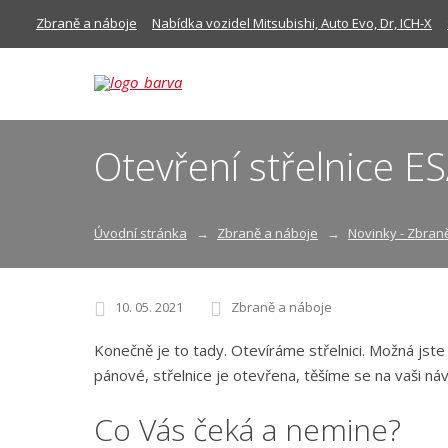
Zbraně a náboje
Nabídka vozidel Mitsubishi, Auto Evo, Dr, ICH-X
Otevření střelnice E
Úvodní stránka
Zbraně a náboje
Novinky - Zbran
10. 05. 2021
Zbraně a náboje
Konečně je to tady. Otevíráme střelnici. Možná jste o
pánové, střelnice je otevřena, těšíme se na vaši náv
Co Vás čeká a nemine?