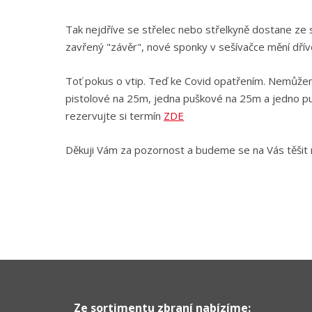
Tak nejdříve se střelec nebo střelkyně dostane ze sv
zavřený "závěr", nové sponky v sešívačce mění dřív
Toť pokus o vtip. Teď ke Covid opatřením. Nemůžem
pistolové na 25m, jedna puškové na 25m a jedno pu
rezervujte si termín
ZDE
Děkuji Vám za pozornost a budeme se na Vás těšit 
Ze sortimentu zbraní nabízíme: