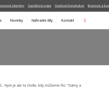
rezové interiéry
Garážová vrata
Ocelové konstrukce
Branové a ko
Vyhledávání
s
Novinky
Náhradní díly
Kontakt
... Nyní je ale ta chvíle, kdy můžeme říci: "Dámy a