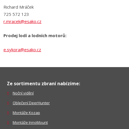
Richard Mráček
725 572 123
r.mracek@esako.cz
Prodej lodí a lodních motorů:
e.sykora@esako.cz
Ze sortimentu zbraní nabízíme:
Noční vidění
Oblečení DeerHunter
Montáže Kozap
Montáže InnoMount