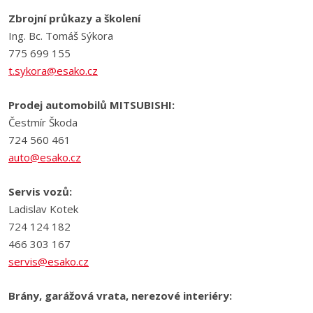
Zbrojní průkazy a školení
Ing. Bc. Tomáš Sýkora
775 699 155
t.sykora@esako.cz
Prodej automobilů MITSUBISHI:
Čestmír Škoda
724 560 461
auto@esako.cz
Servis vozů:
Ladislav Kotek
724 124 182
466 303 167
servis@esako.cz
Brány, garážová vrata, nerezové interiéry: