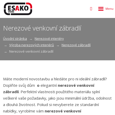
Rozbalen
Vyhledávání
menu
Nerezové venkovní zábradlí
Úvodní stránka
Nerezové interiéry
Výroba nerezových interiérů
Nerezové zábradlí
Nerezové venkovní zábradlí
Máte moderní novostavbu a hledáte pro ni ideální zábradlí?
Doplňte svůj dům
o
elegantní
nerezové venkovní
zábradlí
. Perfektní vlastnosti použitého materiálu splní
veškeré vaše požadavky, jako jsou minimální údržba, odolnost
a dlouhá životnost. Pokud si nevyberete ze standardní
nabídky, vyrobíme vám
nerezové venkovní