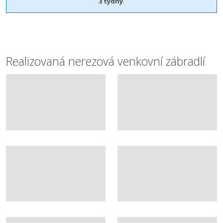
3 týdny
.
Realizovaná nerezová venkovní zábradlí