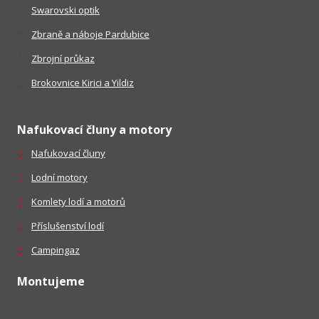
Swarovski optik
Zbraně a náboje Pardubice
Zbrojní průkaz
Brokovnice Kirici a Yildiz
Nafukovací čluny a motory
Nafukovací čluny
Lodní motory
Komlety lodí a motorů
Příslušenství lodí
Campingaz
Montujeme