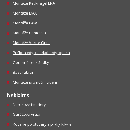
Montáže Recknagel ERA
Montáže MAK
Montáže EAW
Montáže Contessa
Montáže Vector Optic
Puškohledy, dalekohledy, optika
Obranné prostředky
Bazar zbraní
Montáže pro noční vidění
Nabízíme
Nerezové interiéry
Garážová vrata
Kované polotovary a prvky Rik-Fer