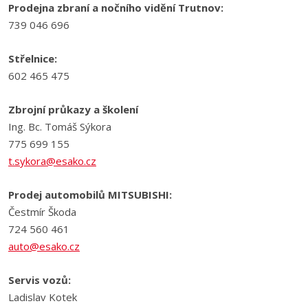
Prodejna zbraní a nočního vidění Trutnov:
739 046 696
Střelnice:
602 465 475
Zbrojní průkazy a školení
Ing. Bc. Tomáš Sýkora
775 699 155
t.sykora@esako.cz
Prodej automobilů MITSUBISHI:
Čestmír Škoda
724 560 461
auto@esako.cz
Servis vozů:
Ladislav Kotek