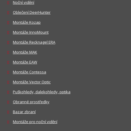
Noční vidění
Oblečení DeerHunter
Montáže Kozap
Montáže InnoMount
Montáže Recknagel ERA
Montáže MAK
Montáže EAW
Montáže Contessa
Montáže Vector Optic
Puškohledy, dalekohledy, optika
Obranné prostředky
Bazar zbraní
Montáže pro noční vidění