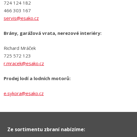
724 124 182
466 303 167
servis@esako.cz
Brány, garážová vrata, nerezové interiéry:
Richard Mráček
725 572 123
r.mracek@esako.cz
Prodej lodí a lodních motorů:
e.sykora@esako.cz
Ze sortimentu zbraní nabízíme: