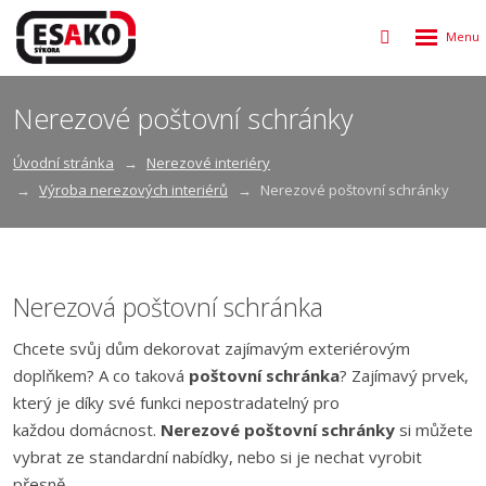
Rozbalen
Vyhledávání
menu
Nerezové poštovní schránky
Úvodní stránka
Nerezové interiéry
Výroba nerezových interiérů
Nerezové poštovní schránky
Nerezová poštovní schránka
Chcete svůj dům dekorovat zajímavým exteriérovým
doplňkem? A co taková
poštovní schránka
? Zajímavý prvek,
který je díky své funkci nepostradatelný pro
každou domácnost.
Nerezové poštovní schránky
si můžete
vybrat ze standardní nabídky, nebo si je nechat vyrobit
přesně.