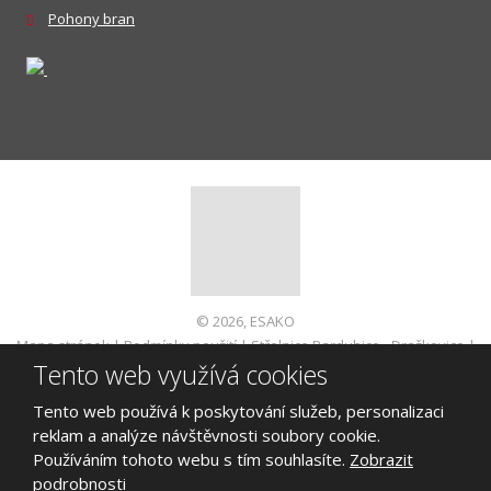
Pohony bran
© 2026, ESAKO
Mapa stránek
|
Podmínky použití
|
Střelnice Pardubice - Dražkovice
|
Tento web využívá cookies
Informace pro spotřebitele
VYROBILA
Tento web používá k poskytování služeb, personalizaci
reklam a analýze návštěvnosti soubory cookie.
Používáním tohoto webu s tím souhlasíte.
Zobrazit
podrobnosti
Tento web je chráněn pomocí Google ReCAPTCHA a platí pro něj