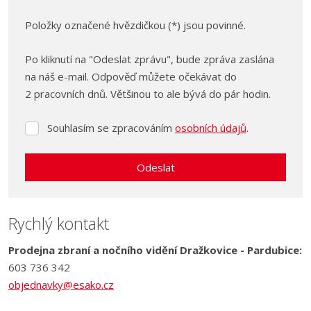
Položky označené hvězdičkou (*) jsou povinné.
Po kliknutí na "Odeslat zprávu", bude zpráva zaslána
na náš e-mail. Odpověď můžete očekávat do
2 pracovních dnů. Většinou to ale bývá do pár hodin.
Souhlasím se zpracováním
osobních údajů
.
Souhlasím
se
zpracováním
Odeslat
osobních
údajů
.
Formulář
se
Rychlý kontakt
nepodařilo
Prodejna zbraní a nočního vidění Dražkovice - Pardubice:
odeslat.
603 736 342
objednavky@esako.cz