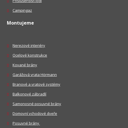
Příslušenství lodí
Campingaz
Montujeme
Nerezové interiéry
Ocelové konstrukce
Kované brány
Garážová vrata Hörmann
Branové a vratové systémy
Balkonové zábradlí
Samonosné posuvné brány
Domovní vchodové dveře
Posuvné brány