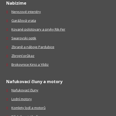
Nabízíme
Nerezové interiéry
Garážová vrata
Kované polotovary a prvky Rik-Fer
Swarovski optik
Zbraně a náboje Pardubice
Zbrojní průkaz
Brokovnice Kirici a Yildiz
Nafukovací čluny a motory
Nafukovací čluny
Lodní motory
Komlety lodí a motorů