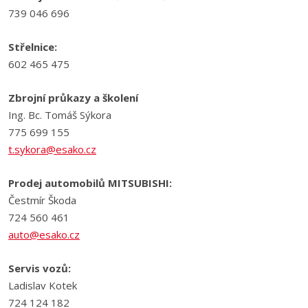
739 046 696
Střelnice:
602 465 475
Zbrojní průkazy a školení
Ing. Bc. Tomáš Sýkora
775 699 155
t.sykora@esako.cz
Prodej automobilů MITSUBISHI:
Čestmír Škoda
724 560 461
auto@esako.cz
Servis vozů:
Ladislav Kotek
724 124 182