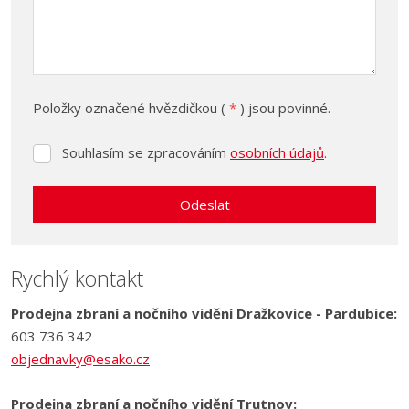
Položky označené hvězdičkou (
*
) jsou povinné.
Souhlasím se zpracováním
osobních údajů
.
Souhlasím
se
zpracováním
Odeslat
osobních
údajů
.
Formulář
se
Rychlý kontakt
nepodařilo
Prodejna zbraní a nočního vidění Dražkovice - Pardubice:
odeslat.
603 736 342
objednavky@esako.cz
Prodejna zbraní a nočního vidění Trutnov: