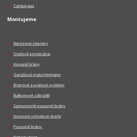
Campingaz
Montujeme
Nerezové interiéry
Ocelové konstrukce
Kované brány
Garážová vrata Hörmann
Branové a vratové systémy
Balkonové zábradlí
Samonosné posuvné brány
Domovní vchodové dveře
Posuvné brány
Pohony bran