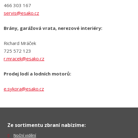
466 303 167
servis@esako.cz
Brány, garážová vrata, nerezové interiéry:
Richard Mráček
725 572 123
r.mracek@esako.cz
Prodej lodí a lodních motorů:
e.sykora@esako.cz
Ze sortimentu zbraní nabízíme:
Noční vidění