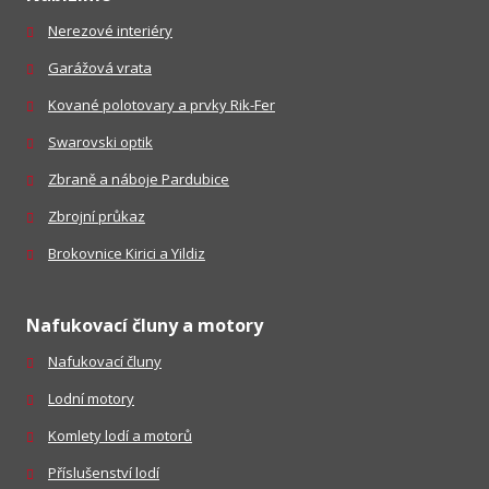
Nerezové interiéry
Garážová vrata
Kované polotovary a prvky Rik-Fer
Swarovski optik
Zbraně a náboje Pardubice
Zbrojní průkaz
Brokovnice Kirici a Yildiz
Nafukovací čluny a motory
Nafukovací čluny
Lodní motory
Komlety lodí a motorů
Příslušenství lodí