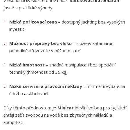
V ekonomicky složité době nabízí
nafukovací katamarán
jasné a praktické výhody:
Nízká pořizovací cena
– dostupný jachting bez vysokých
investic.
Možnost přepravy bez vleku
– složený katamarán
pohodlně převezete v běžném autě.
Nízká hmotnost
– snadná manipulace i bez speciální
techniky (hmotnost od 35 kg).
Nízké servisní a provozní náklady
– minimální výdaje na
údržbu a skladování.
Díky těmto přednostem je
Minicat
ideální volbou pro ty, kteří
chtějí zažít svobodu na vodě bez zbytečných nákladů a
komplikací.