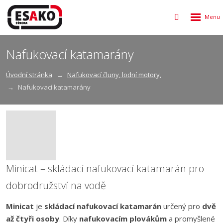
Rozbalen
Vyhledávání
menu
Nafukovací katamarány
Úvodní stránka
Nafukovací čluny, lodní motory,
Nafukovací katamarány
Minicat – skládací nafukovací katamarán pro
dobrodružství na vodě
Minicat
je
skládací nafukovací katamarán
určený pro
dvě
až čtyři osoby
. Díky
nafukovacím plovákům
a promyšlené