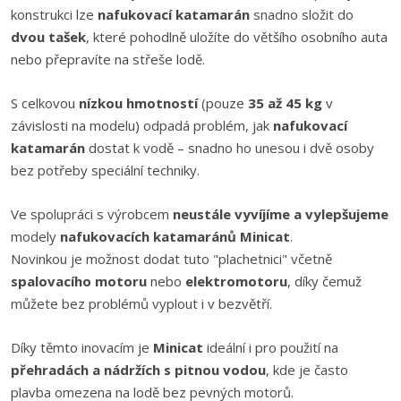
konstrukci lze
nafukovací katamarán
snadno složit do
dvou tašek
, které pohodlně uložíte do většího osobního auta
nebo přepravíte na střeše lodě.
S celkovou
nízkou hmotností
(pouze
35 až 45 kg
v
závislosti na modelu) odpadá problém, jak
nafukovací
katamarán
dostat k vodě – snadno ho unesou i dvě osoby
bez potřeby speciální techniky.
Ve spolupráci s výrobcem
neustále vyvíjíme a vylepšujeme
modely
nafukovacích katamaránů Minicat
.
Novinkou je možnost dodat tuto "plachetnici" včetně
spalovacího motoru
nebo
elektromotoru
, díky čemuž
můžete bez problémů vyplout i v bezvětří.
Díky těmto inovacím je
Minicat
ideální i pro použití na
přehradách a nádržích s pitnou vodou
, kde je často
plavba omezena na lodě bez pevných motorů.