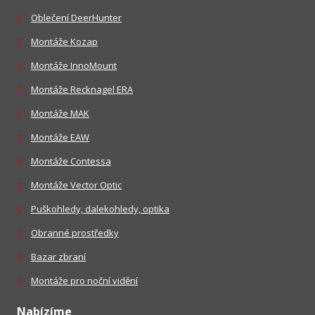
Oblečení DeerHunter
Montáže Kozap
Montáže InnoMount
Montáže Recknagel ERA
Montáže MAK
Montáže EAW
Montáže Contessa
Montáže Vector Optic
Puškohledy, dalekohledy, optika
Obranné prostředky
Bazar zbraní
Montáže pro noční vidění
Nabízíme