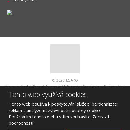
© 2026, ESAKO
Mapa stránek
|
Podmínky použití
|
Střelnice Pardubice - Dražkovice
|
Tento web využívá cookies
Informace pro spotřebitele
VYROBILA
Tento web používá k poskytování služeb, personalizaci
reklam a analýze návštěvnosti soubory cookie.
Používáním tohoto webu s tím souhlasíte.
Zobrazit
podrobnosti
Tento web je chráněn pomocí Google ReCAPTCHA a platí pro něj