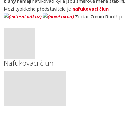
čluny
nemají nafukovací kýl a jsou směrově méně stabilní.
Mezi typického představitele je
nafukovací člun
Zodiac Zomm Rool Up
Nafukovací člun