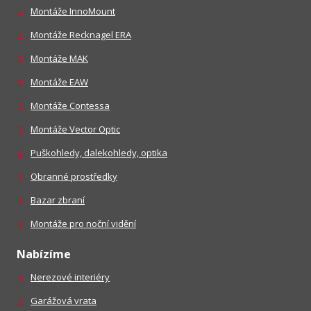
Montáže InnoMount
Montáže Recknagel ERA
Montáže MAK
Montáže EAW
Montáže Contessa
Montáže Vector Optic
Puškohledy, dalekohledy, optika
Obranné prostředky
Bazar zbraní
Montáže pro noční vidění
Nabízíme
Nerezové interiéry
Garážová vrata