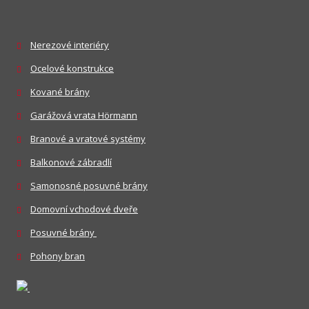
Nerezové interiéry
Ocelové konstrukce
Kované brány
Garážová vrata Hörmann
Branové a vratové systémy
Balkonové zábradlí
Samonosné posuvné brány
Domovní vchodové dveře
Posuvné brány
Pohony bran