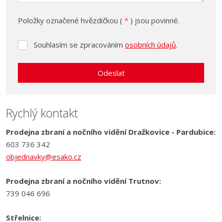
Položky označené hvězdičkou (
*
) jsou povinné.
Souhlasím se zpracováním
osobních údajů
.
Souhlasím
se
zpracováním
Odeslat
osobních
údajů
.
Formulář
se
Rychlý kontakt
nepodařilo
Prodejna zbraní a nočního vidění Dražkovice - Pardubice:
odeslat.
603 736 342
objednavky@esako.cz
Prodejna zbraní a nočního vidění Trutnov:
739 046 696
Střelnice: