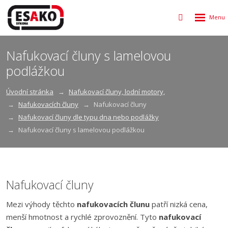
Rozbalen
Vyhledávání
menu
Nafukovací čluny s lamelovou
podlážkou
Úvodní stránka
Nafukovací čluny, lodní motory,
Nafukovacích čluny
Nafukovací čluny
Nafukovací čluny dle typu dna nebo podlážky
Nafukovací čluny s lamelovou podlážkou
Nafukovací čluny
Mezi výhody těchto
nafukovacích člunu
patří nizká cena,
menší hmotnost a rychlé zprovoznění. Tyto
nafukovací