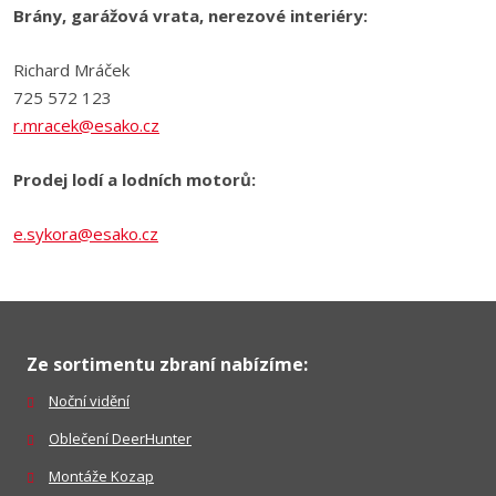
Brány, garážová vrata, nerezové interiéry:
Richard Mráček
725 572 123
r.mracek@esako.cz
Prodej lodí a lodních motorů:
e.sykora@esako.cz
Ze sortimentu zbraní nabízíme:
Noční vidění
Oblečení DeerHunter
Montáže Kozap