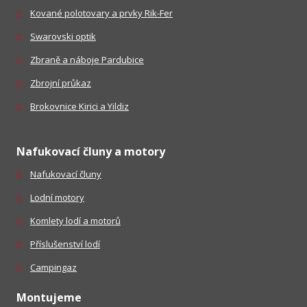
Kované polotovary a prvky Rik-Fer
Swarovski optik
Zbraně a náboje Pardubice
Zbrojní průkaz
Brokovnice Kirici a Yildiz
Nafukovací čluny a motory
Nafukovací čluny
Lodní motory
Komlety lodí a motorů
Příslušenství lodí
Campingaz
Montujeme